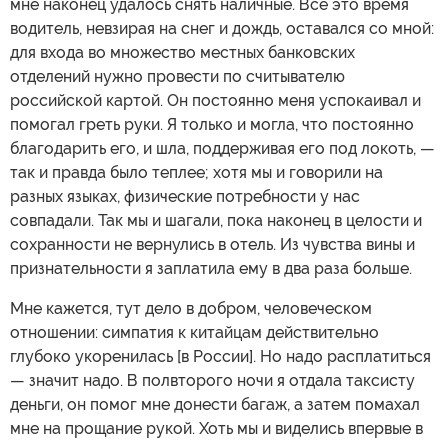
мне наконец удалось снять наличные. Все это время
водитель, невзирая на снег и дождь, оставался со мной:
для входа во множество местных банковских
отделений нужно провести по считывателю
российской картой. Он постоянно меня успокаивал и
помогал греть руки. Я только и могла, что постоянно
благодарить его, и шла, поддерживая его под локоть, —
так и правда было теплее; хотя мы и говорили на
разных языках, физические потребности у нас
совпадали. Так мы и шагали, пока наконец в целости и
сохранности не вернулись в отель. Из чувства вины и
признательности я заплатила ему в два раза больше.
Мне кажется, тут дело в добром, человеческом
отношении: симпатия к китайцам действительно
глубоко укоренилась [в России]. Но надо расплатиться
— значит надо. В полвторого ночи я отдала таксисту
деньги, он помог мне донести багаж, а затем помахал
мне на прощание рукой. Хоть мы и виделись впервые в