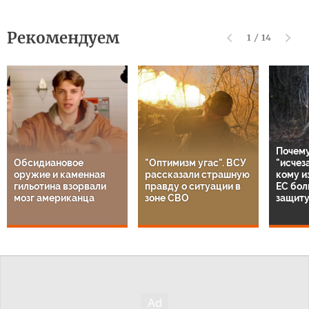
Рекомендуем
1
/
14
Почему
Обсидиановое
"Оптимизм угас". ВСУ
"исчез
оружие и каменная
рассказали страшную
кому и
гильотина взорвали
правду о ситуации в
ЕС бол
мозг американца
зоне СВО
защиту