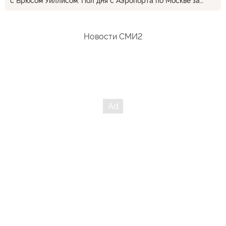
с Брюсом Уиллисом. Пол дня с Аэропорта по Москве за
350р. _ это "Пятый элемент", и такси жёлтое
Новости СМИ2