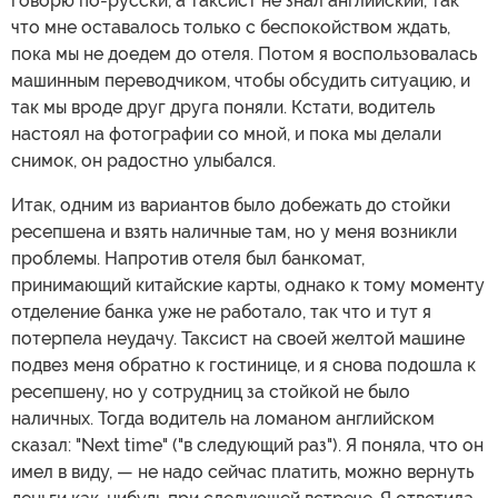
говорю по-русски, а таксист не знал английский, так
что мне оставалось только с беспокойством ждать,
пока мы не доедем до отеля. Потом я воспользовалась
машинным переводчиком, чтобы обсудить ситуацию, и
так мы вроде друг друга поняли. Кстати, водитель
настоял на фотографии со мной, и пока мы делали
снимок, он радостно улыбался.
Итак, одним из вариантов было добежать до стойки
ресепшена и взять наличные там, но у меня возникли
проблемы. Напротив отеля был банкомат,
принимающий китайские карты, однако к тому моменту
отделение банка уже не работало, так что и тут я
потерпела неудачу. Таксист на своей желтой машине
подвез меня обратно к гостинице, и я снова подошла к
ресепшену, но у сотрудниц за стойкой не было
наличных. Тогда водитель на ломаном английском
сказал: "Next time" ("в следующий раз"). Я поняла, что он
имел в виду, — не надо сейчас платить, можно вернуть