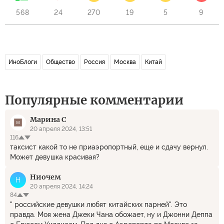
568
24
270
19
5
9
ИноБлоги
Общество
Россия
Москва
Китай
Популярные комментарии
Марина С
20 апреля 2024, 13:51
116
таксист какой то не приаэропортный, еще и сдачу вернул.
Может девушка красивая?
Ниочем
Н
20 апреля 2024, 14:24
84
" российские девушки любят китайских парней". Это
правда. Моя жена Джеки Чана обожает, ну и Джонни Деппа