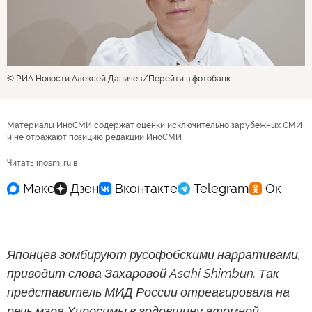
© РИА Новости Алексей Даничев
Перейти в фотобанк
Материалы ИноСМИ содержат оценки исключительно зарубежных СМИ
и не отражают позицию редакции ИноСМИ
Читать inosmi.ru в
Японцев зомбируют русофобскими нарративами,
приводит слова Захаровой Asahi Shimbun. Так
представитель МИД России отреагировала на
речь мэра Хиросимы в годовщину атомной