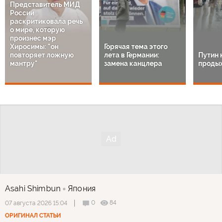
Представитель МИД
России
раскритиковала речь
о мире, которую
произнес мэр
Хиросимы: "он
Горячая тема этого
повторяет ложную
лета в Германии:
Путин 
мантру"
замена канцлера
продых
Asahi Shimbun
Япония
0
84
07 августа 2026 15:04
ОРИГИНАЛ СТАТЬИ