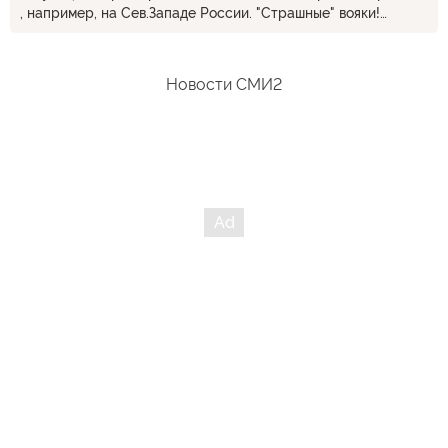
, например, на Сев.Западе России. "Страшные" вояки!
Крутые военспецы.
Новости СМИ2