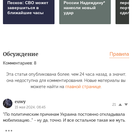
Песков: СВО может
России Надеждину*
перс
завершиться в
нанесли новый
порто
ближайшие часы
удар
сдел
Обсуждение
Правила
Комментариев: 8
Эта статья опубликована более, чем 24 часа назад, а значит,
она недоступна для комментирования. Новые материалы вы
можете найти на
главной странице
.
euwy
21
15 мая 2024, 06:45
"По политическим причинам Украина постоянно откладывала
мобилизацию..." - ну да, точно. И все остальное такая же муть.