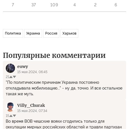
7
37
109
4
2
6
Политика
Украина
Россия
Харьков
Популярные комментарии
euwy
15 мая 2024, 06:45
21
"По политическим причинам Украина постоянно
откладывала мобилизацию..." - ну да, точно. И все остальное
такая же муть.
Villy_Churak
15 мая 2024, 07:34
15
Во время ВОВ чешские вояки сгодились только для
оккупации мирных российских областей и травли партизан