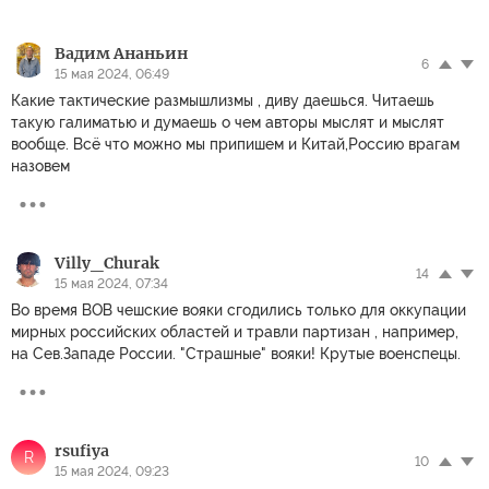
Вадим Ананьин
6
15 мая 2024, 06:49
Какие тактические размышлизмы , диву даешься. Читаешь
такую галиматью и думаешь о чем авторы мыслят и мыслят
вообще. Всё что можно мы припишем и Китай,Россию врагам
назовем
Villy_Churak
14
15 мая 2024, 07:34
Во время ВОВ чешские вояки сгодились только для оккупации
мирных российских областей и травли партизан , например,
на Сев.Западе России. "Страшные" вояки! Крутые военспецы.
rsufiya
R
10
15 мая 2024, 09:23