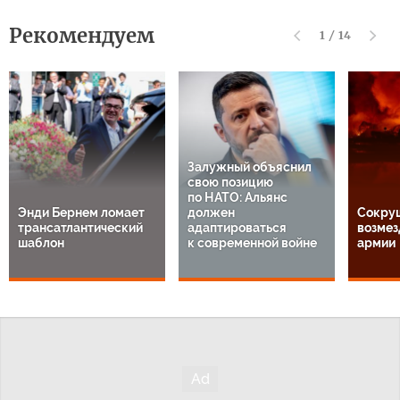
Рекомендуем
1
/
14
Залужный объяснил
свою позицию
по НАТО: Альянс
Энди Бернем ломает
должен
Сокру
трансатлантический
адаптироваться
возмез
шаблон
к современной войне
армии