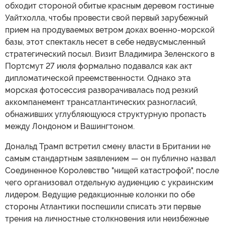
обходит стороной обитые красным деревом гостиные
Уайтхолла, чтобы провести свой первый зарубежный
прием на продуваемых ветром доках военно-морской
базы, этот спектакль несет в себе недвусмысленный
стратегический посыл. Визит Владимира Зеленского в
Портсмут 27 июля формально подавался как акт
дипломатической преемственности. Однако эта
морская фотосессия разворачивалась под резкий
аккомпанемент трансатлантических разногласий,
обнаживших углубляющуюся структурную пропасть
между Лондоном и Вашингтоном.
Дональд Трамп встретил смену власти в Британии не
самым стандартным заявлением — он публично назвал
Соединенное Королевство "нищей катастрофой", после
чего организовал отдельную аудиенцию с украинским
лидером. Ведущие редакционные колонки по обе
стороны Атлантики поспешили списать эти первые
трения на личностные столкновения или неизбежные