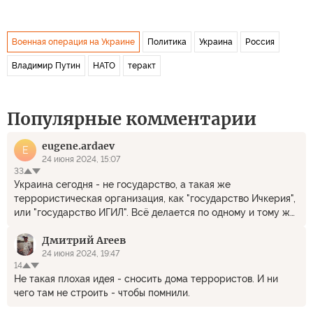
Военная операция на Украине
Политика
Украина
Россия
Владимир Путин
НАТО
теракт
Популярные комментарии
eugene.ardaev
E
24 июня 2024, 15:07
33
Украина сегодня - не государство, а такая же
террористическая организация, как "государство Ичкерия",
или "государство ИГИЛ". Всё делается по одному и тому же
стандарту. На Украине сегодня в точности так же убивают
Дмитрий Агеев
или сажают в тюрьму православных священников и
терроризируют собственный народ. Везде рулят те же
24 июня 2024, 19:47
14
американские деньги и спецслужбы. Именно поэтому
Не такая плохая идея - сносить дома террористов. И ни
"государство Украина" должно быть и будет уничтожено
чего там не строить - чтобы помнили.
так же, как "государство Ичкерия".