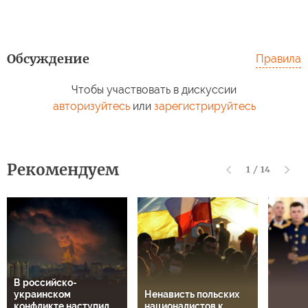
Обсуждение
Правила
Чтобы участвовать в дискуссии
авторизуйтесь
или
зарегистрируйтесь
Рекомендуем
1
/
14
В российско-
украинском
Ненависть польских
конфликте наступил
националистов к