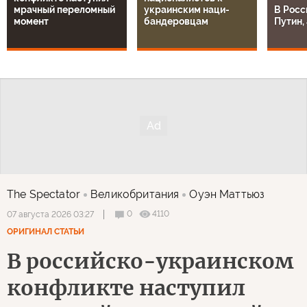
мрачный переломный
украинским наци-
В Росс
момент
бандеровцам
Путин, 
The Spectator
Великобритания
Оуэн Маттьюз
0
4110
07 августа 2026 03:27
ОРИГИНАЛ СТАТЬИ
В российско-украинском
конфликте наступил