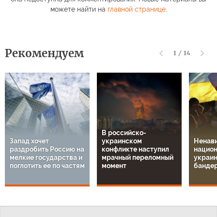
можете найти на
главной странице
.
Рекомендуем
1
/
14
В российско-
Запад хочет
украинском
Ненави
раздробить Россию на
конфликте наступил
национ
мелкие государства и
мрачный переломный
украин
поглотить ее по частям
момент
банде