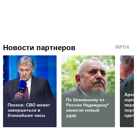
Новости партнеров
INFOX
Арест
По бежавшему из
оцен
Песков: СВО может
России Надеждину*
перс
завершиться в
нанесли новый
порто
ближайшие часы
удар
сдел