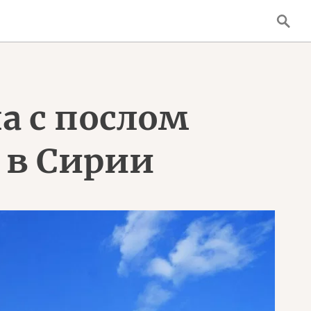
а с послом
 в Сирии