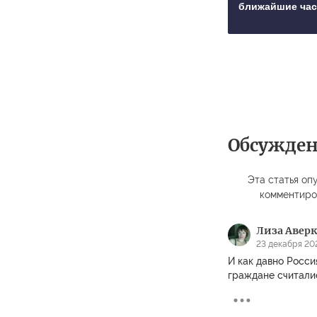
ближайшие ча
Обсужде
Эта статья опу
комментиро
Лиза Авер
23 декабря 202
И как давно Росси
граждане считали