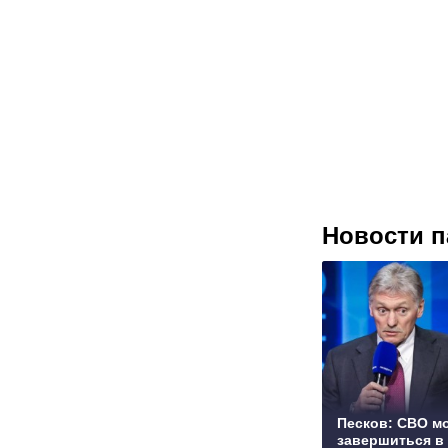
Новости п
Песков: СВО м
завершиться в