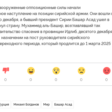
 вооруженные оппозиционные силы начали
ое наступление на позиции сирийской армии. Они вошли 
о декабря, а бывший президент Сирии Башар Асад ушел в
нул страну. Мухаммед аль-Башир, возглавлявший так
ительство спасения в провинции Идлиб, десятого декабр
 назначении на пост руководителя сирийского
ереходного периода, который продлится до 1 марта 2025
0
0
0
0
0
Турция
Михаил Богданов
Мир
Башар Асад