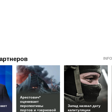
артнеров
INF
Арестович*
оценивает
ожет
перспективы
Запад назвал дату
портов и «зерновой
капитуляции