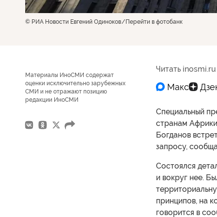
© РИА Новости Евгений Одиноков
Перейти в фотобанк
Читать inosmi.ru
Материалы ИноСМИ содержат
оценки исключительно зарубежных
СМИ и не отражают позицию
редакции ИноСМИ
Специальный пр
странам Африки
Богданов встрет
запросу, сообщ
Состоялся дета
и вокруг нее. Б
территориальну
принципов, на к
говорится в соо