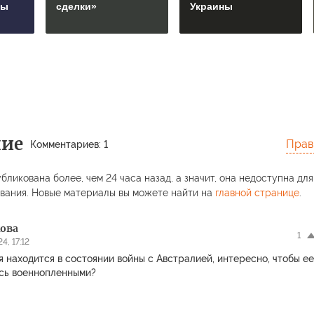
сы
сделки»
Украины
ние
Прав
Комментариев: 1
бликована более, чем 24 часа назад, а значит, она недоступна для
вания. Новые материалы вы можете найти на
главной странице
.
кова
1
4, 17:12
я находится в состоянии войны с Австралией, интересно, чтобы ее
сь военнопленными?