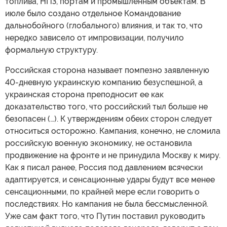
топлива, НПЗ, портам и промышленным объектам. В
июле было создано отдельное Командование
дальнобойного (глобального) влияния, и так то, что
нередко зависело от импровизации, получило
формальную структуру.
Российская сторона называет помпезно заявленную
40-дневную украинскую компанию безуспешной, а
украинская сторона преподносит ее как
доказательство того, что российский тыл больше не
безопасен (…). К утверждениям обеих сторон следует
относиться осторожно. Кампания, конечно, не сломила
российскую военную экономику, не остановила
продвижение на фронте и не принудила Москву к миру.
Как я писал ранее, Россия под давлением всячески
адаптируется, и сенсационные удары будут все менее
сенсационными, по крайней мере если говорить о
последствиях. Но кампания не была бессмысленной.
Уже сам факт того, что Путин поставил руководить