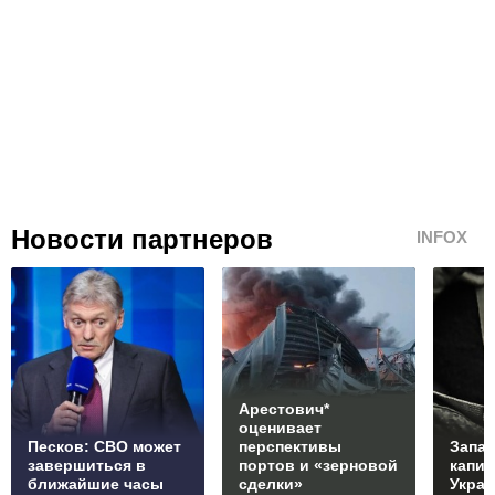
Новости партнеров
INFOX
Арестович*
оценивает
Песков: СВО может
перспективы
Запад
завершиться в
портов и «зерновой
капи
ближайшие часы
сделки»
Укра