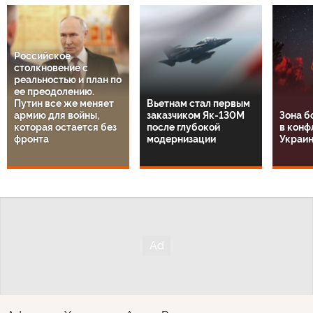
Российское
столкновение с
реальностью и план по
ее преодолению.
Путин все же меняет
Вьетнам стал первым
армию для войны,
заказчиком Як-130М
Зона б
которая остается без
после глубокой
в конф
фронта
модернизации
Украин