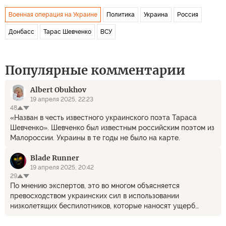
Военная операция на Украине
Политика
Украина
Россия
Донбасс
Тарас Шевченко
ВСУ
Популярные комментарии
Albert Obukhov
19 апреля 2025, 22:23
48
«Назван в честь известного украинского поэта Тараса
Шевченко». Шевченко был известным российским поэтом из
Малороссии. Украины в те годы не было на карте.
Blade Runner
19 апреля 2025, 20:42
29
По мнению экспертов, это во многом объясняется
превосходством украинских сил в использовании
низколетящих беспилотников, которые наносят ущерб
российским подразделениям.......... Ржунимагу🤣🤣🤣......
Какое там превосходство у свынособакиных?