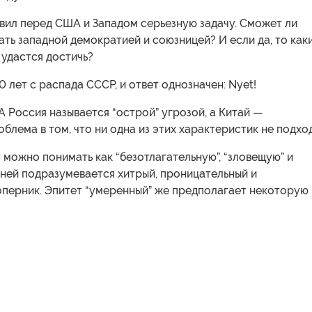
вил перед США и Западом серьезную задачу. Сможет ли
ать западной демократией и союзницей? И если да, то как
удастся достичь?
 лет с распада СССР, и ответ однозначен: Nyet!
 Россия называется “острой” угрозой, а Китай —
облема в том, что ни одна из этих характеристик не подход
 можно понимать как “безотлагательную”, “зловещую” и
 ней подразумевается хитрый, проницательный и
оперник. Эпитет “умеренный” же предполагает некоторую