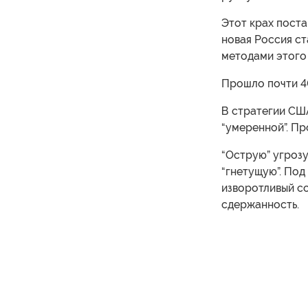
Этот крах поста
новая Россия ст
методами этого 
Прошло почти 40
В стратегии США
“умеренной”. Пр
“Острую” угрозу
“гнетущую”. Под
изворотливый с
сдержанность.