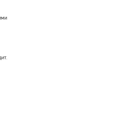
ими
ит.