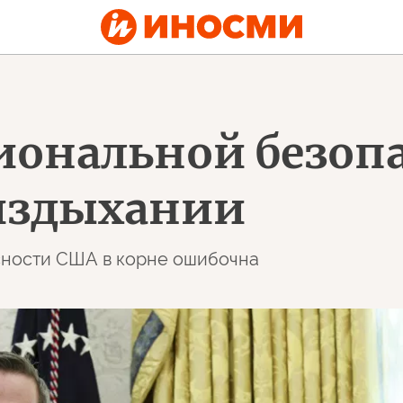
иональной безоп
издыхании
асности США в корне ошибочна