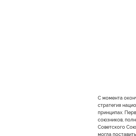
С момента окон
стратегия наци
принципах. Пер
союзников, полн
Советского Союз
могла поставить