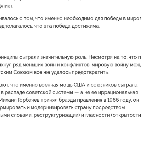
ликт.
валось о том, что именно необходимо для победы в миро
редполагалось, что эта победа достижима.
инципы сыграли значительную роль. Несмотря на то, что 
ыхнул ряд меньших войн и конфликтов, мировую войну меж
тским Союзом все же удалось предотвратить.
ают, что именно военная мощь США и союзников сыграла
в распаде советской системы — а не ее иррациональная
Михаил Горбачев принял бразды правления в 1986 году, он
рмировать и модернизировать страну посредством
ыми словами, реструктуризации) и гласности (открытости)