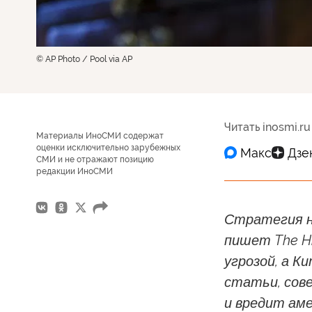
© AP Photo / Pool via AP
Читать inosmi.ru
Материалы ИноСМИ содержат
оценки исключительно зарубежных
СМИ и не отражают позицию
редакции ИноСМИ
Стратегия н
пишет The Hi
угрозой, а К
статьи, сов
и вредит аме