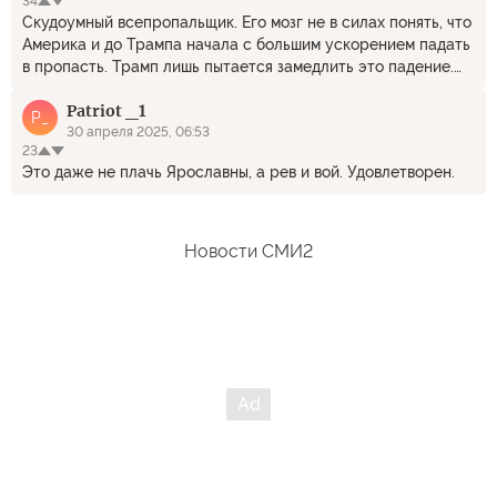
34
Скудоумный всепропальщик. Его мозг не в силах понять, что
Америка и до Трампа начала с большим ускорением падать
в пропасть. Трамп лишь пытается замедлить это падение.
Автор -явный сторонник дедушки Байдена, но тщательно
Patriot _1
это скрывает. А перл о том, что Америка победила
P_
нацистскую Германию, говорит , что автор либо дремучий
30 апреля 2025, 06:53
23
неуч, либо патологический лжец.
Это даже не плачь Ярославны, а рев и вой. Удовлетворен.
Новости СМИ2