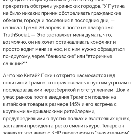
прекратить обстрелы украинских городов. "У Путина
не было никаких причин обстреливать гражданские
объекты, города и поселения в последние дни, —
написал Трамп 26 апреля в посте на платформе
TruthSocial. — Это заставляет меня думать, что,
возможно, он не хочет останавливать конфликт и
просто водит меня за нос, и с ним нужно обращаться
по-другому, через “банковские” или “вторичные
санкции?”"
А что же Китай? Пекин открыто насмехается над
политикой Трампа, которая свелась к пустым угрозам с
последовавшими неразберихой и отступлением. Шок и
ужас рынков после введения Трампом пошлин на
китайские товары в размере 145% и его встреча с
крупными американскими ритейлерами,
предупредившими о пустых полках и взлетевших ценах,
заставили президента резко сменить курс. Теперь он
заявляет, что ведет с КНР переговоры о "значительном"