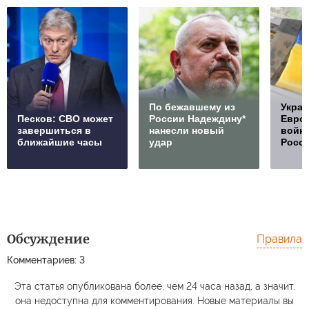
По бежавшему из
Украи
Песков: СВО может
России Надеждину*
Европ
завершиться в
нанесли новый
войну
ближайшие часы
удар
Росс
Обсуждение
Правила
Комментариев: 3
Эта статья опубликована более, чем 24 часа назад, а значит,
она недоступна для комментирования. Новые материалы вы