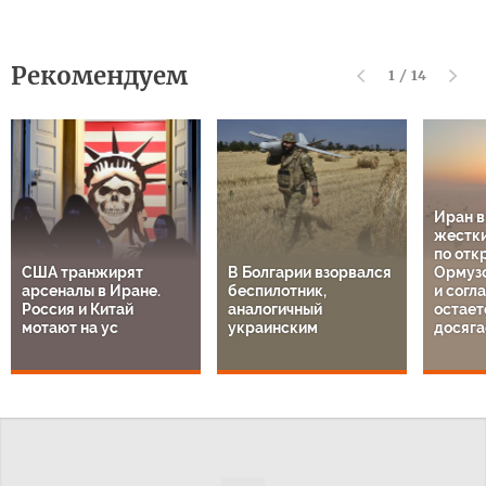
Рекомендуем
1
/
14
Иран 
жестки
по отк
США транжирят
В Болгарии взорвался
Ормузс
арсеналы в Иране.
беспилотник,
и согл
Россия и Китай
аналогичный
остает
мотают на ус
украинским
досяга