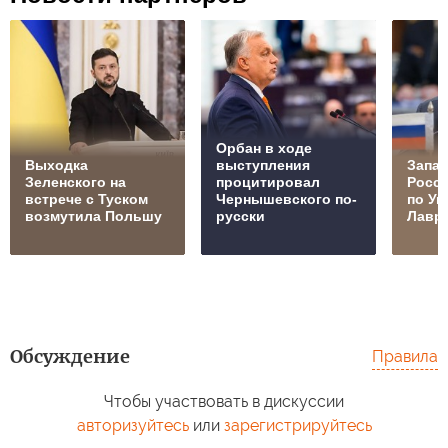
Орбан в ходе
Выходка
выступления
Запад
Зеленского на
процитировал
Росс
встрече с Туском
Чернышевского по-
по Ук
возмутила Польшу
русски
Лавр
Обсуждение
Правила
Чтобы участвовать в дискуссии
авторизуйтесь
или
зарегистрируйтесь