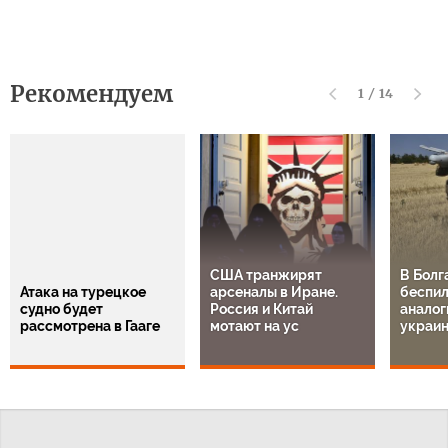
Рекомендуем
1
/
14
США транжирят
В Болг
Атака на турецкое
арсеналы в Иране.
беспил
судно будет
Россия и Китай
аналог
рассмотрена в Гааге
мотают на ус
украи