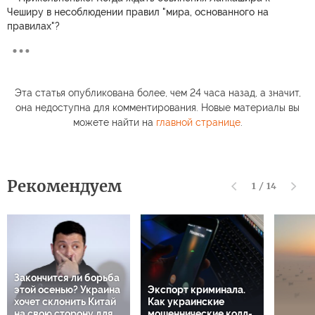
Чеширу в несоблюдении правил "мира, основанного на
правилах"?
Эта статья опубликована более, чем 24 часа назад, а значит,
она недоступна для комментирования. Новые материалы вы
можете найти на
главной странице
.
Рекомендуем
1
/
14
Закончится ли борьба
этой осенью? Украина
Экспорт криминала.
хочет склонить Китай
Как украинские
на свою сторону для
мошеннические колл-