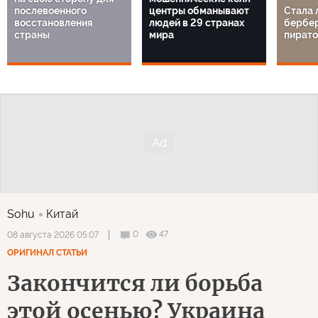
послевоенного
центры обманывают
Стала 
восстановления
людей в 29 странах
бербе
страны
мира
пират
Sohu
Китай
0
47
08 августа 2026 05:07
ОРИГИНАЛ СТАТЬИ
Закончится ли борьба
этой осенью? Украина