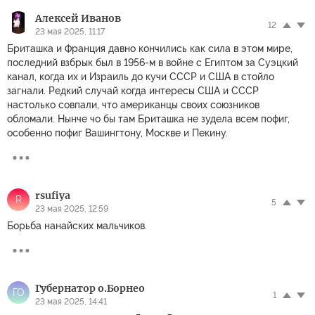
Алексей Иванов
12
23 мая 2025, 11:17
Бриташка и Франция давно кончились как сила в этом мире,
последний взбрык был в 1956-м в войне с Египтом за Суэцкий
канал, когда их и Израиль до кучи СССР и США в стойло
загнали. Редкий случай когда интересы США и СССР
настолько совпали, что американцы своих союзников
обломали. Нынче чо бы там Бриташка не зудела всем пофиг,
особенно пофиг Вашингтону, Москве и Пекину.
rsufiya
R
5
23 мая 2025, 12:59
Борьба нанайских мальчиков.
Губернатор о.Борнео
ГО
1
23 мая 2025, 14:41