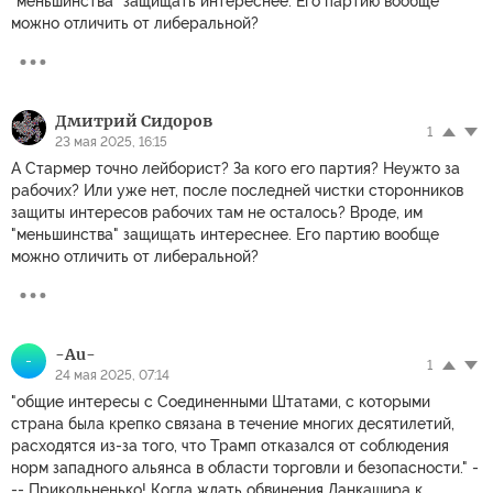
"меньшинства" защищать интереснее. Его партию вообще
можно отличить от либеральной?
Дмитрий Сидоров
1
23 мая 2025, 16:15
А Стармер точно лейборист? За кого его партия? Неужто за
рабочих? Или уже нет, после последней чистки сторонников
защиты интересов рабочих там не осталось? Вроде, им
"меньшинства" защищать интереснее. Его партию вообще
можно отличить от либеральной?
-Au-
-
1
24 мая 2025, 07:14
"общие интересы с Соединенными Штатами, с которыми
страна была крепко связана в течение многих десятилетий,
расходятся из-за того, что Трамп отказался от соблюдения
норм западного альянса в области торговли и безопасности." -
-- Прикольненько! Когда ждать обвинения Ланкашира к