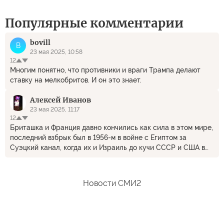
Популярные комментарии
bovill
B
23 мая 2025, 10:58
12
Многим понятно, что противники и враги Трампа делают
ставку на мелкобритов. И он это знает.
Алексей Иванов
23 мая 2025, 11:17
12
Бриташка и Франция давно кончились как сила в этом мире,
последний взбрык был в 1956-м в войне с Египтом за
Суэцкий канал, когда их и Израиль до кучи СССР и США в
стойло загнали. Редкий случай когда интересы США и
СССР настолько совпали, что американцы своих союзников
обломали. Нынче чо бы там Бриташка не зудела всем пофиг,
Новости СМИ2
особенно пофиг Вашингтону, Москве и Пекину.