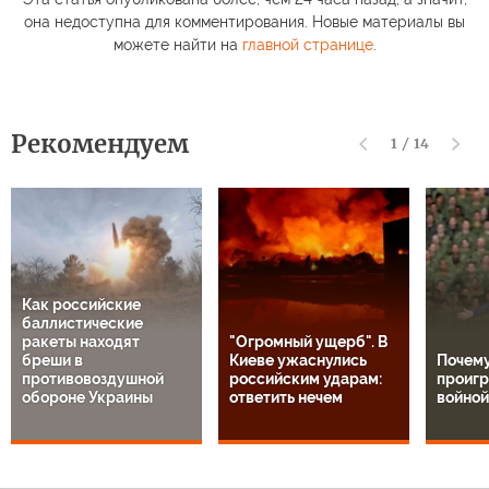
она недоступна для комментирования. Новые материалы вы
можете найти на
главной странице
.
Рекомендуем
1
/
14
Как российские
баллистические
ракеты находят
"Огромный ущерб". В
бреши в
Киеве ужаснулись
Почем
противовоздушной
российским ударам:
проигр
обороне Украины
ответить нечем
войной