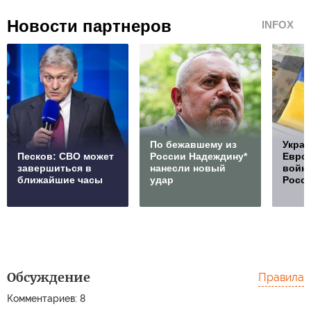
Новости партнеров
INFOX
По бежавшему из
Украи
Песков: СВО может
России Надеждину*
Европ
завершиться в
нанесли новый
войну
ближайшие часы
удар
Росс
Обсуждение
Правила
Комментариев: 8