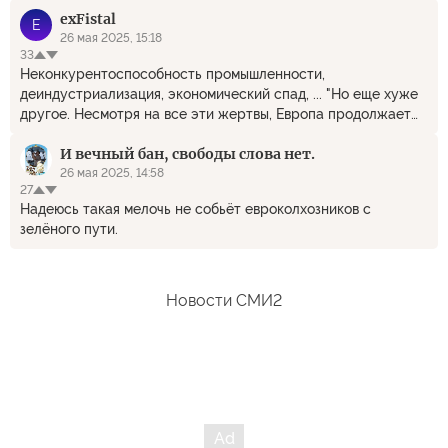
exFistal
E
26 мая 2025, 15:18
33
Неконкурентоспособность промышленности,
деиндустриализация, экономический спад, ... "Но еще хуже
другое. Несмотря на все эти жертвы, Европа продолжает
импортировать российские энергоресурсы" - что тут
И вечный бан, свободы слова нет.
скажешь? Никто вас не заставляет. Закрывайте
промышленность и не импортируйте ничего. Пусть вам
26 мая 2025, 14:58
27
будет лучше.
Надеюсь такая мелочь не собьёт евроколхозников с
зелёного пути.
Новости СМИ2