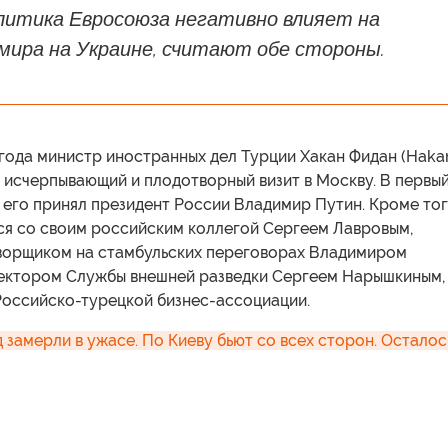
олитика Евросоюза негативно влияет на
мира на Украине, считают обе стороны.
 года министр иностранных дел Турции Хакан Фидан (Haka
 исчерпывающий и плодотворный визит в Москву. В первы
его принял президент России Владимир Путин. Кроме тог
ся со своим российским коллегой Сергеем Лавровым,
ворщиком на стамбульских переговорах Владимиром
ектором Службы внешней разведки Сергеем Нарышкиным,
Российско-турецкой бизнес-ассоциации.
 замерли в ужасе. По Киеву бьют со всех сторон. Осталось