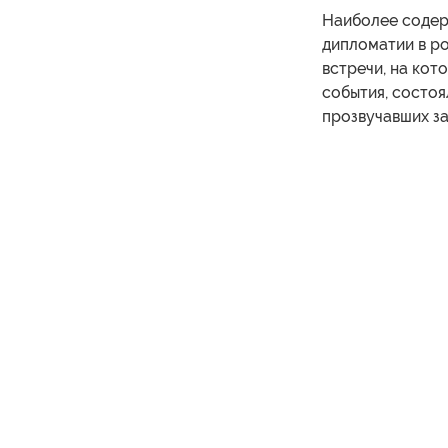
Наиболее содер
дипломатии в р
встречи, на ко
события, состо
прозвучавших з