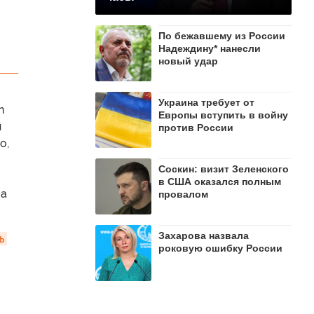
По бежавшему из России
Надеждину* нанесли
новый удар
Украина требует от
n
Европы вступить в войну
й
против России
о,
Соскин: визит Зеленского
в США оказался полным
 а
провалом
Захарова назвала
 
роковую ошибку России