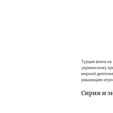
Турция взяла на
украинскому кри
мирной дипломат
решающим игрок
Сирия и э