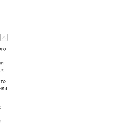
ого
ми
сс.
что
или
с
,