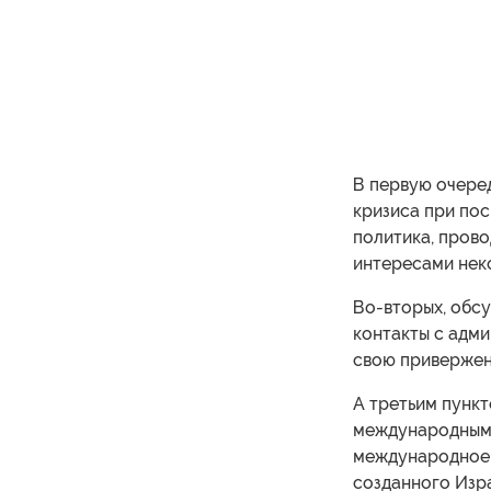
В первую очеред
кризиса при пос
политика, пров
интересами неко
Во-вторых, обсу
контакты с адм
свою привержен
А третьим пункт
международным п
международное 
созданного Изра