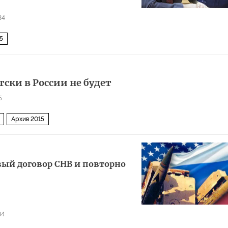
34
5
ски в России не будет
5
Архив 2015
ый договор СНВ и повторно
34