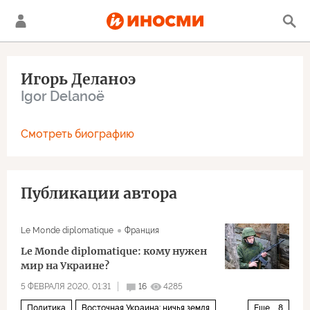
Игорь Деланоэ
Igor Delanoë
Смотреть биографию
Публикации автора
Le Monde diplomatique
Франция
Le Monde diplomatique: кому нужен
мир на Украине?
5 ФЕВРАЛЯ 2020, 01:31
16
4285
Политика
Восточная Украина: ничья земля
Еще
8