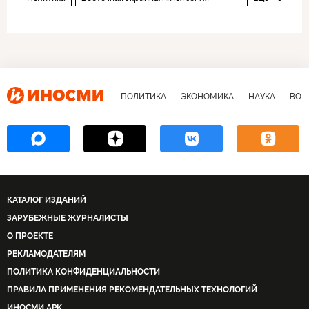
Россия
Донбасс
Украина
Эммануэль Макрон
Владимир Зеленский
НАТО
Минские соглашения
нормандский формат
ПОЛИТИКА
ЭКОНОМИКА
НАУКА
ВОЕ
КАТАЛОГ ИЗДАНИЙ
ЗАРУБЕЖНЫЕ ЖУРНАЛИСТЫ
О ПРОЕКТЕ
РЕКЛАМОДАТЕЛЯМ
ПОЛИТИКА КОНФИДЕНЦИАЛЬНОСТИ
ПРАВИЛА ПРИМЕНЕНИЯ РЕКОМЕНДАТЕЛЬНЫХ ТЕХНОЛОГИЙ
ИНОСМИ APK