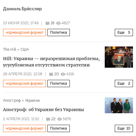
Даниэль Брёсслер
10 ИЮНЯ 2021, 17:49
18
4827
нормандский формат
Политика
Еще
5
Украина после Порошенко
Россия
Германия
The Hill
США
Украина
Хайко Маас (Heiko Maas)
Hill: Украина — неразрешимая проблема,
усугубляемая отсутствием стратегии
26 АПРЕЛЯ 2021, 12:08
20
4316
нормандский формат
Политика
Еще
2
Россия и Украина: обстановка накаляется
Черное море
Апостроф
Украина
Апостроф: об Украине без Украины
2 АПРЕЛЯ 2021, 11:52
22
5876
нормандский формат
Политика
Еще
10