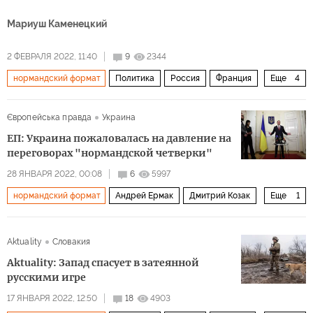
Мариуш Каменецкий
2 ФЕВРАЛЯ 2022, 11:40
9
2344
нормандский формат
Политика
Россия
Франция
Еще
4
Польша
Германия
Владимир Путин
Украина
Європейська правда
Украина
ЕП: Украина пожаловалась на давление на
переговорах "нормандской четверки"
28 ЯНВАРЯ 2022, 00:08
6
5997
нормандский формат
Андрей Ермак
Дмитрий Козак
Еще
1
Минские соглашения
Aktuality
Словакия
Aktuality: Запад спасует в затеянной
русскими игре
17 ЯНВАРЯ 2022, 12:50
18
4903