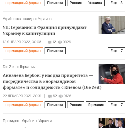
нормандский формат
Политика
Россия
Украина
Еще
3
переговоры
влияние
игра
Українська правда
Украина
УП: Германия и Франция принуждают
Украину к капитуляции
12 ЯНВАРЯ 2022, 00:08
12
3926
нормандский формат
Политика
Еще
7
Ситуация на Украине
Украина
Германия
Франция
Die Zeit
Германия
Франк-Вальтер Штайнмайер
Ангела Меркель
Анналена Бербок: у нас два приоритета —
Герхард Шредер
посредничество в «нормандском
формате» и солидарность с Киевом (Die Zeit)
22 ДЕКАБРЯ 2021, 20:31
62
9126
нормандский формат
Политика
Россия
Германия
Еще
7
Владимир Путин
Сергей Лавров
Анналена Бербок
Президент України
Украина
МИД Германии (ФРГ)
кризис
демократия
война