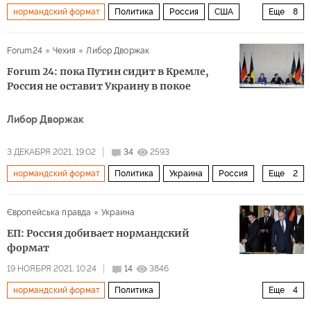
нормандский формат
Политика
Россия
США
Еще
8
Украина
Евросоюз
Владимир Путин
Джо Байден
Forum24
Чехия
Либор Дворжак
конфликт
нормандская четверка
Forum 24: пока Путин сидит в Кремле,
комментарии читателей
решение
Россия не оставит Украину в покое
Либор Дворжак
3 ДЕКАБРЯ 2021, 19:02
34
2593
нормандский формат
Политика
Украина
Россия
Еще
2
агрессия
дестабилизация
Європейська правда
Украина
ЕП: Россия добивает нормандский
формат
19 НОЯБРЯ 2021, 10:24
14
3846
нормандский формат
Политика
Еще
4