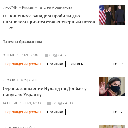
Восточная Украина: ничья земля
Россия
Украина
ИноСМИ
Россия
Татьяна Арзаманова
Дмитрий Кулеба
Отношения с Западом пробили дно.
Символом кризиса стал «Северный поток
— 2»
Татьяна Арзаманова
8 НОЯБРЯ 2021, 18:36
6
6416
нормандский формат
Политика
Тайвань
Еще
2
речь Путина на Мюнхенской конференции по безопасности в 2007 году
Страна.ua
Украина
Северный поток — 2
Страна: заявление Нуланд по Донбассу
напугало Украину
14 ОКТЯБРЯ 2021, 18:39
28
24109
нормандский формат
Политика
Еще
7
Восточная Украина: ничья земля
Россия
США