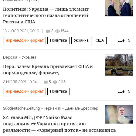
Политика
Сербия
Донбасс
Украина
Виктория Нуланд
Политика: Украина — лишь элемент
Дмитрий Козак
геополитического пазла отношений
России и США
13 ИЮЛЯ 2021, 00:10
3
1544
нормандский формат
Политика
Украина
США
Еще
5
Россия
Донбасс
минские договоренности
визит
Depo.ua
Украина
участие
Depo: зачем Кремль привлекает США к
нормандскому формату
2 ИЮЛЯ 2021, 13:34
5
2118
нормандский формат
Политика
Еще
5
Восточная Украина: ничья земля
Россия
США
Süddeutsche Zeitung
Германия
Даниэль Брёсслер
Донбасс
Украина
SZ: глава МИД ФРГ Хайко Маас
подталкивает Украину к принятию
реальности — «Северный поток» не остановить