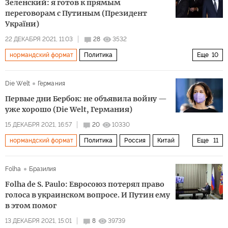
Зеленский: я готов к прямым
переговорам с Путиным (Президент
України)
22 ДЕКАБРЯ 2021, 11:03
28
3532
нормандский формат
Политика
Еще
10
Восточная Украина: ничья земля
Россия
США
Die Welt
Германия
Европа
Донбасс
Украина
Владимир Путин
Первые дни Бербок: не объявила войну —
Джо Байден
Владимир Зеленский
НАТО
уже хорошо (Die Welt, Германия)
15 ДЕКАБРЯ 2021, 16:57
20
10330
нормандский формат
Политика
Россия
Китай
Еще
11
Польша
Германия
Жан-Ив Ле Дриан
Збигнев Рау
Folha
Бразилия
Анналена Бербок
G7
большая семерка
диалог
Folha de S. Paulo: Евросоюз потерял право
внешняя политика
компромисс
главы МИД
голоса в украинском вопросе. И Путин ему
в этом помог
13 ДЕКАБРЯ 2021, 15:01
8
39739