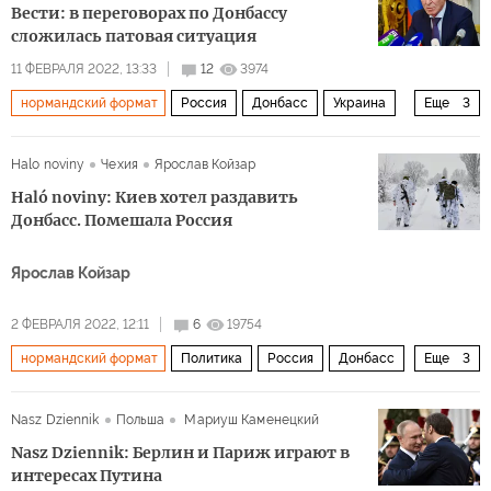
Вести: в переговорах по Донбассу
сложилась патовая ситуация
11 ФЕВРАЛЯ 2022, 13:33
12
3974
нормандский формат
Россия
Донбасс
Украина
Еще
3
ДНР
Андрей Ермак
Дмитрий Козак
Halo noviny
Чехия
Ярослав Койзар
Haló noviny: Киев хотел раздавить
Донбасс. Помешала Россия
Ярослав Койзар
2 ФЕВРАЛЯ 2022, 12:11
6
19754
нормандский формат
Политика
Россия
Донбасс
Еще
3
Крым
Украина
провокации
Nasz Dziennik
Польша
Мариуш Каменецкий
Nasz Dziennik: Берлин и Париж играют в
интересах Путина