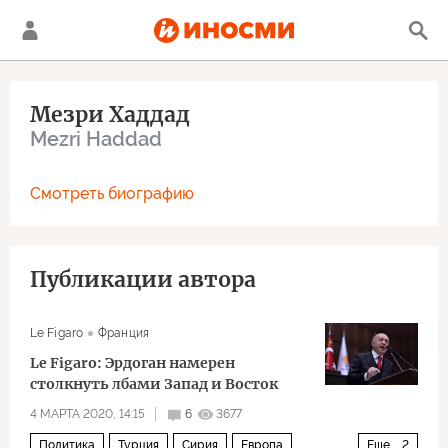
Мезри Хаддад
Mezri Haddad
Смотреть биографию
Публикации автора
Le Figaro
Франция
Le Figaro: Эрдоган намерен
столкнуть лбами Запад и Восток
4 МАРТА 2020, 14:15
6
3677
Политика
Турция
Сирия
Европа
Еще
2