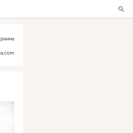
краина
tia.com