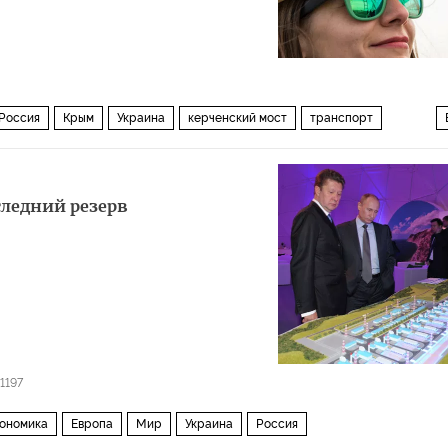
Россия
Крым
Украина
керченский мост
транспорт
Крымский мост
следний резерв
1197
ономика
Европа
Мир
Украина
Россия