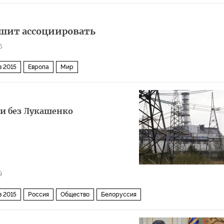
ешит ассоциировать
5
в 2015
Европа
Мир
и без Лукашенко
9
в 2015
Россия
Общество
Белоруссия