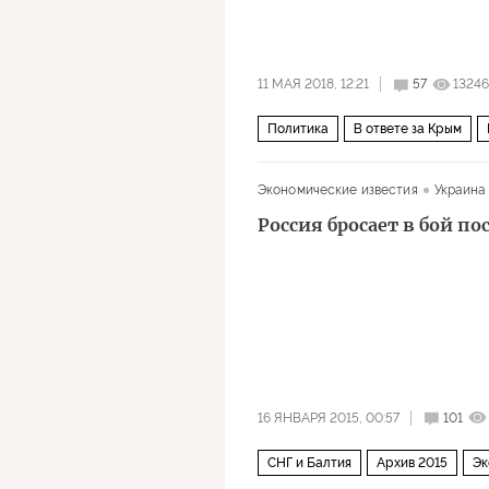
11 МАЯ 2018, 12:21
57
13246
Политика
В ответе за Крым
экономика
сельское хозяйство
Экономические известия
Украина
Россия бросает в бой по
16 ЯНВАРЯ 2015, 00:57
101
СНГ и Балтия
Архив 2015
Эк