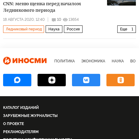
CNN: меню щенка перед началом
Ледникового периода
18 АВГУСТА 2020, 12:40
10
13654
Ледниковый период
Наука
Россия
Еще
1
климатические изменения
ПОЛИТИКА
ЭКОНОМИКА
НАУКА
ВОЕ
КАТАЛОГ ИЗДАНИЙ
ЗАРУБЕЖНЫЕ ЖУРНАЛИСТЫ
О ПРОЕКТЕ
РЕКЛАМОДАТЕЛЯМ