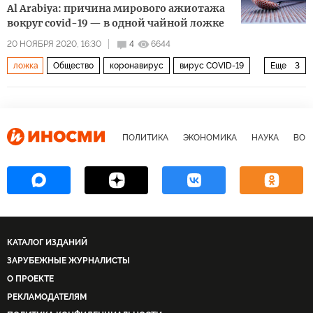
Al Arabiya: причина мирового ажиотажа
вокруг covid-19 — в одной чайной ложке
20 НОЯБРЯ 2020, 16:30
4
6644
ложка
Общество
коронавирус
вирус COVID-19
Еще
3
пандемия коронавируса
вирус
Пандемия коронавируса
ПОЛИТИКА
ЭКОНОМИКА
НАУКА
ВОЕ
КАТАЛОГ ИЗДАНИЙ
ЗАРУБЕЖНЫЕ ЖУРНАЛИСТЫ
О ПРОЕКТЕ
РЕКЛАМОДАТЕЛЯМ