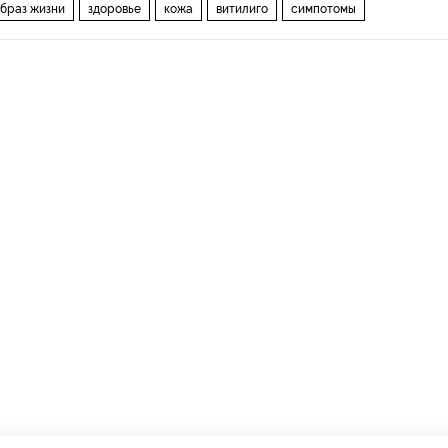
браз жизни
здоровье
кожа
витилиго
симпотомы
е пятна