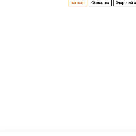
пегмент
Общество
Здоровый о
методы лечения
болезнь
белы