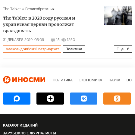
The Tablet
Великобритания
The Tablet: в 2020 году русская и
украинская церкви продолжат
враждовать
31 ДЕКАБРЯ 2019, 05:09
15
1250
Александрийский патриархат
Политика
Еще
6
Раскол Православной церкви
Украина
Русская православная церковь (РПЦ)
Греческая православная церковь
религия
ПОЛИТИКА
ЭКОНОМИКА
НАУКА
ВОЕ
православие
КАТАЛОГ ИЗДАНИЙ
ЗАРУБЕЖНЫЕ ЖУРНАЛИСТЫ