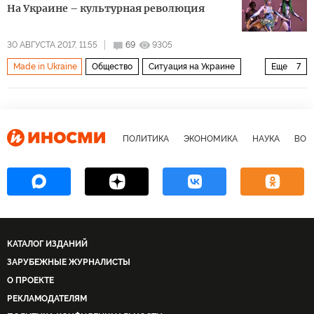
На Украине – культурная революция
30 АВГУСТА 2017, 11:55
69
9305
Made in Ukraine
Общество
Ситуация на Украине
Еще
7
Украина
Джамала
Тарас Шевченко
Сергей Захаров
Bob Basset
Bereznitsky Aesthetics
майдан
ПОЛИТИКА
ЭКОНОМИКА
НАУКА
ВОЕ
КАТАЛОГ ИЗДАНИЙ
ЗАРУБЕЖНЫЕ ЖУРНАЛИСТЫ
О ПРОЕКТЕ
РЕКЛАМОДАТЕЛЯМ