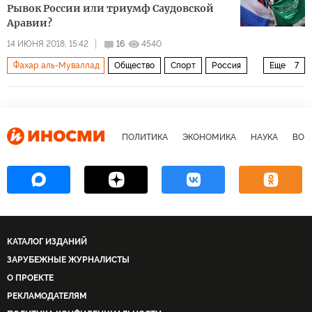
Рывок России или триумф Саудовской
Аравии?
14 ИЮНЯ 2018, 15:42
16
4540
Фахар аль-Муваллад
Общество
Спорт
Россия
Еще
7
Саудовская Аравия
Александр Головин
ФИФА
Чемпионат мира по футболу 2018 года (ЧМ-2018, ЧМ-2018 по футболу)
футбол
прогноз
ЧМ 2018: нужен гол!
ПОЛИТИКА
ЭКОНОМИКА
НАУКА
ВОЕ
КАТАЛОГ ИЗДАНИЙ
ЗАРУБЕЖНЫЕ ЖУРНАЛИСТЫ
О ПРОЕКТЕ
РЕКЛАМОДАТЕЛЯМ