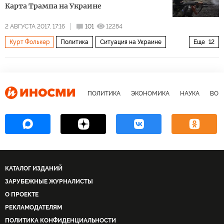
Карта Трампа на Украине
2 АВГУСТА 2017, 17:16
101
12284
Курт Фолькер
Политика
Ситуация на Украине
Еще
12
Россия
США
Польша
Белоруссия
Украина
Литва
Владимир Путин
Дональд Трамп
Петр Порошенко
Майк Пенс
НАТО
Барак Обама
ПОЛИТИКА
ЭКОНОМИКА
НАУКА
ВОЕ
КАТАЛОГ ИЗДАНИЙ
ЗАРУБЕЖНЫЕ ЖУРНАЛИСТЫ
О ПРОЕКТЕ
РЕКЛАМОДАТЕЛЯМ
ПОЛИТИКА КОНФИДЕНЦИАЛЬНОСТИ