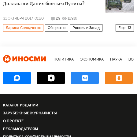
Должна ли Дания бояться Путина?
31 ОКТЯБРЯ 2017, 01:20
29
12916
Лариса Солодченко
Общество
Россия и Запад
Еще
13
Россия
Украина
Дания
Владимир Путин
StratCom
НАТО
пропаганда
агрессия
русские
фейковые новости
интернет-тролли
ПОЛИТИКА
ЭКОНОМИКА
НАУКА
ВОЕ
российская угроза
оборона
КАТАЛОГ ИЗДАНИЙ
ЗАРУБЕЖНЫЕ ЖУРНАЛИСТЫ
О ПРОЕКТЕ
РЕКЛАМОДАТЕЛЯМ