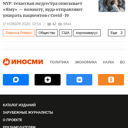
NYP: техасская медсестра описывает
«Яму» — комнату, куда отправляют
умирать пациентов с Covid-19
17 НОЯБРЯ 2020, 02:54
42
9844
Лаванна Риверс
Общество
США
коронавирус
Еще
2
пандемия коронавируса
Пандемия коронавируса
ПОЛИТИКА
ЭКОНОМИКА
НАУКА
ВОЕ
КАТАЛОГ ИЗДАНИЙ
ЗАРУБЕЖНЫЕ ЖУРНАЛИСТЫ
О ПРОЕКТЕ
РЕКЛАМОДАТЕЛЯМ