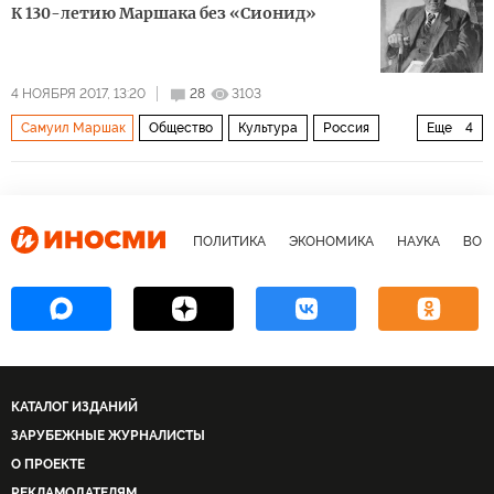
К 130-летию Маршака без «Сионид»
4 НОЯБРЯ 2017, 13:20
28
3103
Самуил Маршак
Общество
Культура
Россия
Еще
4
СССР
евреи
поэзия
сионизм
ПОЛИТИКА
ЭКОНОМИКА
НАУКА
ВОЕ
КАТАЛОГ ИЗДАНИЙ
ЗАРУБЕЖНЫЕ ЖУРНАЛИСТЫ
О ПРОЕКТЕ
РЕКЛАМОДАТЕЛЯМ