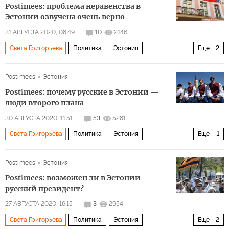
Postimees: проблема неравенства в
Эстонии озвучена очень верно
31 АВГУСТА 2020, 08:49
10
2146
Света Григорьева
Политика
Эстония
Еще
2
Керсти Кальюлайд
неравенство
Postimees
Эстония
Postimees: почему русские в Эстонии —
люди второго плана
30 АВГУСТА 2020, 11:51
53
5281
Света Григорьева
Политика
Эстония
Еще
1
дискриминация
Postimees
Эстония
Postimees: возможен ли в Эстонии
русский президент?
27 АВГУСТА 2020, 16:15
3
2954
Света Григорьева
Политика
Эстония
Еще
2