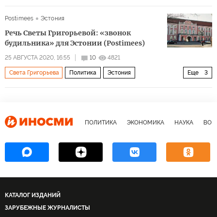
Керсти Кальюлайд
дискриминация
Postimees
Эстония
Речь Светы Григорьевой: «звонок
будильника» для Эстонии (Postimees)
25 АВГУСТА 2020, 16:55
10
4821
Света Григорьева
Политика
Эстония
Еще
3
Керсти Кальюлайд
дискриминация
равноправие
ПОЛИТИКА
ЭКОНОМИКА
НАУКА
ВОЕ
КАТАЛОГ ИЗДАНИЙ
ЗАРУБЕЖНЫЕ ЖУРНАЛИСТЫ