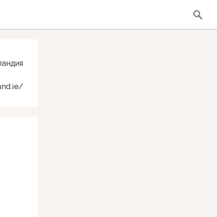
ландия
and.ie/