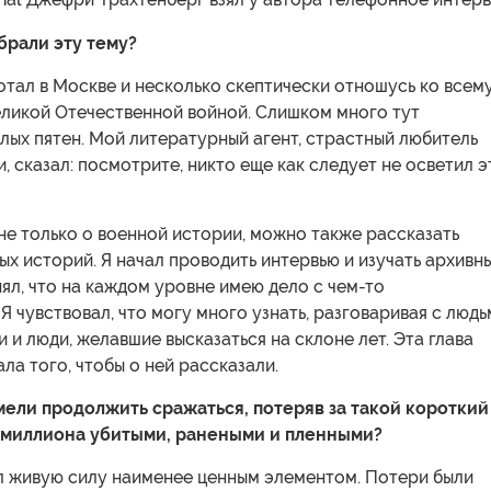
брали эту тему?
тал в Москве и несколько скептически отношусь ко всему
еликой Отечественной войной. Слишком много тут
лых пятен. Мой литературный агент, страстный любитель
, сказал: посмотрите, никто еще как следует не осветил э
 не только о военной истории, можно также рассказать
х историй. Я начал проводить интервью и изучать архивн
ял, что на каждом уровне имею дело с чем-то
Я чувствовал, что могу много узнать, разговаривая с людь
и и люди, желавшие высказаться на склоне лет. Эта глава
ла того, чтобы о ней рассказали.
мели продолжить сражаться, потеряв за такой короткий
 миллиона убитыми, ранеными и пленными?
л живую силу наименее ценным элементом. Потери были