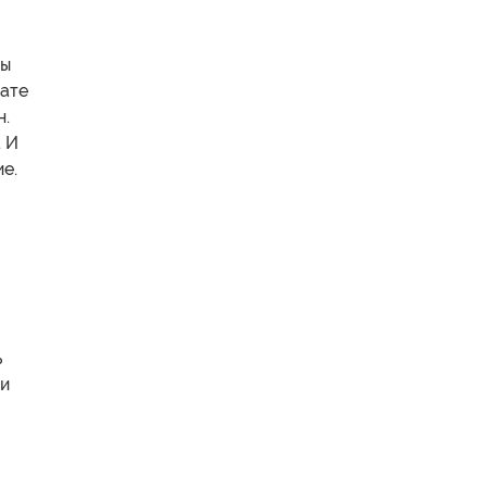
ны
тате
н.
. И
е.
ь
ни