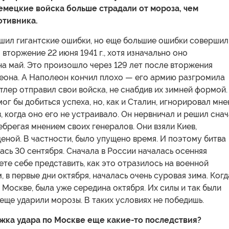
немецкие войска больше страдали от мороза, чем
отивника.
шил гигантские ошибки, но еще большие ошибки совершил
 вторжение 22 июня 1941 г., хотя изначально оно
а май. Это произошло через 129 лет после вторжения
еона. А Наполеон кончил плохо — его армию разгромила
итлер отправил свои войска, не снабдив их зимней формой.
мог бы добиться успеха, но, как и Сталин, игнорировал мн
, когда оно его не устраивало. Он нервничал и решил сна
небрегая мнением своих генералов. Они взяли Киев,
еной. В частности, было упущено время. И поэтому битва
ась 30 сентября. Сначала в России началась осенняя
те себе представить, как это отразилось на военной
, в первые дни октября, началась очень суровая зима. Когд
 Москве, была уже середина октября. Их силы и так были
т еще ударили морозы. В таких условиях не победишь.
жка удара по Москве еще какие-то последствия?