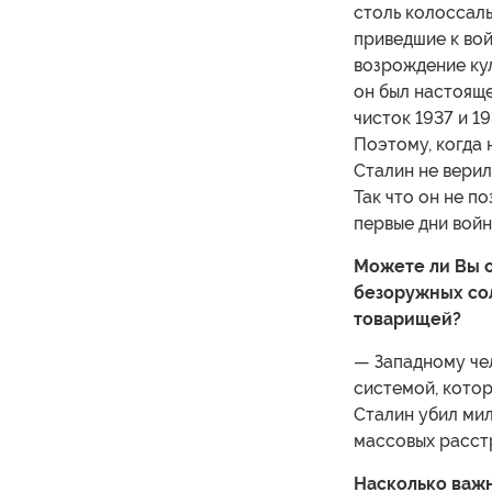
столь колоссаль
приведшие к вой
возрождение кул
он был настояще
чисток 1937 и 1
Поэтому, когда 
Сталин не верил
Так что он не п
первые дни войн
Можете ли Вы о
безоружных со
товарищей?
— Западному че
системой, котор
Сталин убил мил
массовых расстр
Насколько важн