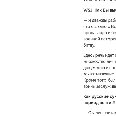
WSJ: Как Вы вы
— Я дважды рабо
что связано с В
пропаганды и бе
военной истории
битву.
Здесь речь идет
множество личны
документы и пон
захватывающим. 
Кроме того, был
войны заслужива
Как русские су
период почти 2
— Сталин счита