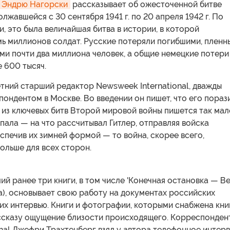
Эндрю Нагорски
рассказывает об ожесточенной битве
олжавшейся с 30 сентября 1941 г. по 20 апреля 1942 г. По
, это была величайшая битва в истории, в которой
мь миллионов солдат. Русские потеряли погибшими, пленн
ми почти два миллиона человек, а общие немецкие потери
 600 тысяч.
тний старший редактор Newsweek International, дважды
ондентом в Москве. Во введении он пишет, что его пораз
й из ключевых битв Второй мировой войны пишется так мал
пала — на что рассчитывал Гитлер, отправляя войска
еспечив их зимней формой — то война, скорее всего,
ольше для всех сторон.
ий ранее три книги, в том числе 'Конечная остановка — Ве
na), основывает свою работу на документах российских
их интервью. Книги и фотографии, которыми снабжена кни
ссказу ощущение близости происходящего. Корреспонден
rnal Джефри Трахтенберг взял у автора телефонное интерв