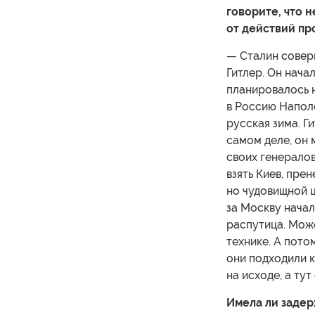
говорите, что 
от действий пр
— Сталин совер
Гитлер. Он начал
планировалось н
в Россию Напол
русская зима. Г
самом деле, он 
своих генералов
взять Киев, пре
но чудовищной ц
за Москву начал
распутица. Може
технике. А потом
они подходили к
на исходе, а ту
Имела ли задер