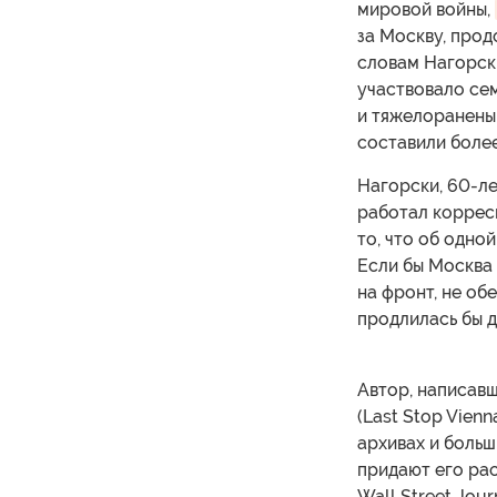
мировой войны,
за Москву, прод
словам Нагорски
участвовало се
и тяжелоранены
составили более
Нагорски, 60-ле
работал корресп
то, что об одно
Если бы Москва 
на фронт, не об
продлилась бы д
Автор, написавш
(Last Stop Vien
архивах и больш
придают его ра
Wall Street Jou