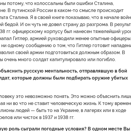
ны потому, что колоссальны были ошибки Сталина,
не. В путинской России в каком-то смысле происходит
ьта Сталина. Я в своей книге показываю, что в начале вой
й бедой. И он чуть не довел страну до разгрома. В резуль
938 гг. офицерскому корпусу был нанесен тяжелейший уро
напал Гитлер, армией руководили менее опытные офицеры
 ни одному сообщению о том, что Гитлер готовит нападени
озволил своей армии подготовиться должным образом. В
ы очень много солдат капитулировало или погибло.
бъяснить русскую ментальность, отправлявшую в бой
лдат, которые должны были подбирать оружие убитых
ловеку это невозможно понять. Это можно объяснить лиш
ая ни во что не ставит человеческую жизнь. К тому време
лионы людей — быть то на Украине, в лагерях или в ходе
елов или чисток в 1937 и 1938 гг.
ую роль сыграли погодные условия? В одном месте Вы