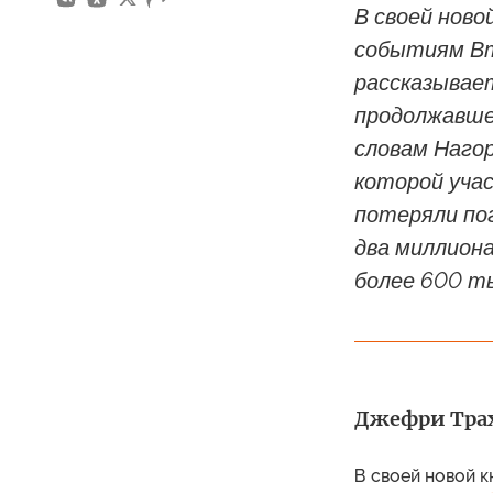
В своей ново
событиям Вт
рассказывает
продолжавшей
словам Нагор
которой учас
потеряли по
два миллиона
более 600 т
Джефри Трахт
В своей новой к