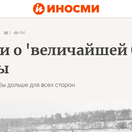
1
996
и о 'величайшей 
ы
бы дольше для всех сторон