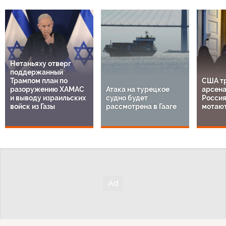
Нетаньяху отверг
поддержанный
Трампом план по
США т
разоружению ХАМАС
Атака на турецкое
арсена
и выводу израильских
судно будет
Россия
войск из Газы
рассмотрена в Гааге
мотают