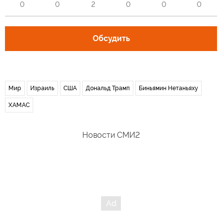
0
0
2
0
0
0
Обсудить
Мир
Израиль
США
Дональд Трамп
Биньямин Нетаньяху
ХАМАС
Новости СМИ2