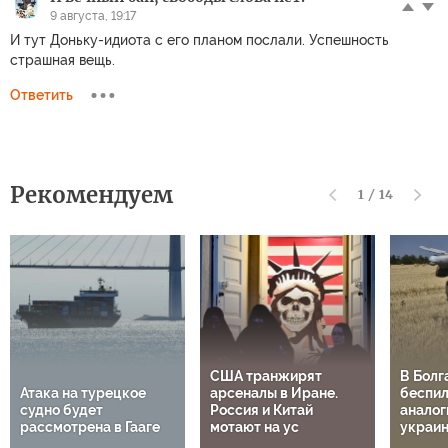
9 августа, 19:17
И тут Доньку-идиота с его планом послали. Успешность
страшная вещь.
Ответить
Рекомендуем
1
/
14
США транжирят
В Болг
Атака на турецкое
арсеналы в Иране.
беспил
судно будет
Россия и Китай
аналог
рассмотрена в Гааге
мотают на ус
украи