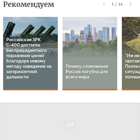
Рекомендуем
1
/
14
Российские ЗРК
С-400 достигли
беспрецедентного
поражения целей
"Им не
благодаря новому
хватает
методу наведения на
Почему сломленная
Поляки
загоризонтной
Россия пагубна для
ситуац
дальности
всего мира
полным