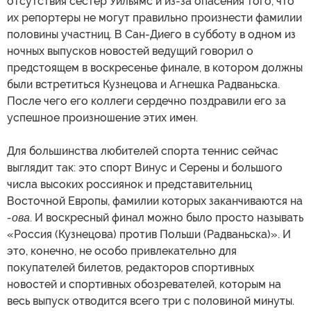
отсутствия сестер Уильямс и из-за опасения того, что
их репортеры не могут правильно произнести фамилии
половины участниц. В Сан-Диего в субботу в одном из
ночных выпусков новостей ведущий говорил о
предстоящем в воскресенье финале, в котором должны
были встретиться Кузнецова и Агнешка Радваньска.
После чего его коллеги сердечно поздравили его за
успешное произношение этих имен.
Для большинства любителей спорта теннис сейчас
выглядит так: это спорт Винус и Серены и большого
числа высоких россиянок и представительниц
Восточной Европы, фамилии которых заканчиваются на
-ова
. И воскресный финал можно было просто называть
«Россия (Кузнецова) против Польши (Радваньска)». И
это, конечно, не особо привлекательно для
покупателей билетов, редакторов спортивных
новостей и спортивных обозревателей, которым на
весь выпуск отводится всего три с половиной минуты.