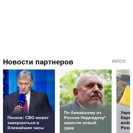
Новости партнеров
INFOX
По бежавшему из
Украи
Песков: СВО может
России Надеждину*
Европ
завершиться в
нанесли новый
войну
ближайшие часы
удар
Росс