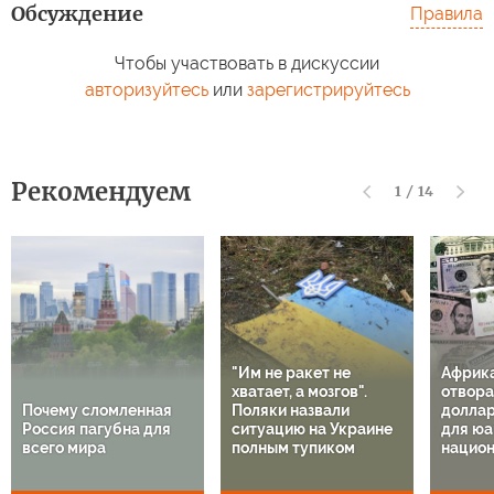
Обсуждение
Правила
Чтобы участвовать в дискуссии
авторизуйтесь
или
зарегистрируйтесь
Рекомендуем
1
/
14
"Им не ракет не
Африк
хватает, а мозгов".
отвора
Почему сломленная
Поляки назвали
доллар
Россия пагубна для
ситуацию на Украине
для юа
всего мира
полным тупиком
национ