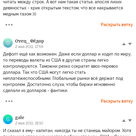
читать между строк. А вот нам такая статья, апосля лихих
девяностых - крик открытым текстом, что все накрывается
медным тазом )))
Раскрыть ветку
Отец_Фёдор
О
2 мая 2011, 17:59
Дефолт ещё как возможен. Даже если доллар и ходит по миру,
то переводы валюты из США в другие страны легко
контролируются. Таможни резко сократят ввоз-перевоз
доллара. Так что США могут легко стать
неплатёжеспособными. Глобальные рынки всё держат под
контролем. Достаточно слуха, чтобы биржи мгновенно
сделали из долларов - фантики.
Раскрыть ветку
gale
G
2 мая 2011, 18:10
И сказал я ему- капитан, никогда ты не станешь майором. Хотя