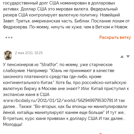
государственный долг США номинирован в долларовых
активах. Доллар США это мировая валюта. Федеральный
резерв США контролирует валютную политику. Новейший
Завет. Третья, американская часть, Библии. Послание лохам от
Федрезерва. По-моему, ничуть не хуже, чем в Ветхом и Новом.
Раскрыть ветку
2 мая 2011, 19:25
У пенсионеров из "Stratfor", по моему, уже старческое
слабоумие. Например: "Юань не принимают в качестве
законного платежного средства где-либо, кроме
континентального Китая." Хотя бы, про российско-китайскую
валютную биржу в Москве ане знают? Или: Китай приступил к
экспансии юаня в США
www.rbcdaily.ru/2011/01/12/world/562949979530791 И так
далее... Также: "Во-вторых, как бы японцы ни манипулировали
йеной, китайцы манипулируют юанем еще больше" И тут же...
В-третьих, курс юаня привязан к доллару США И так далее...
Молодцы!