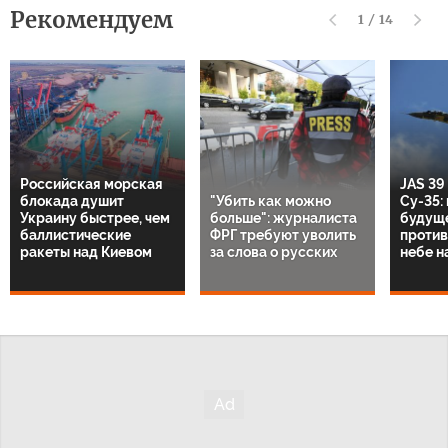
Рекомендуем
1
/
14
Российская морская
JAS 39
блокада душит
"Убить как можно
Су-35:
Украину быстрее, чем
больше": журналиста
будущ
баллистические
ФРГ требуют уволить
против
ракеты над Киевом
за слова о русских
небе н