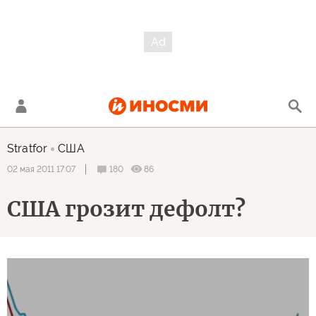
Stratfor
США
180
86
02 мая 2011 17:07
США грозит дефолт?