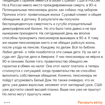
тенденция старения имеется в обоих странах- США и России.
Но в России имело место преждевременная смерть, в 90-е.
Потенциальные пенсионеры дохли, как собаки, под забором.
Причина этого- приватизация жилья. Суровый климат и общее
обнищание, в догонку. В результате мы получили
беспрецендентную смертность и сугубо отрицательный
демографический баланс. Но это было типа давно и не при
нынешнем президенте. На сегодняшний день мы вполне
способны прокормить пенсионеров выживших в 90-е. К тому
же нашим пенсионерам никто и не обещал райскую жизнь,
после ухода на пенсию. Каждому по делам. Всё по библии.
Любил детей- о тебе позаботятся эти самые дети. Ну на нет и
суда нет. Другое дело в Америке. У них пенсионеры не мёрли в
90-е пачками. Более того, правительство обещало им
гарантии в обмен на налог. Они этот налог платили, а теперь
столкнутся с ситуацией, когда правительство не способно
выполнить собственные обещания. Конечно, пенсионеры не
пойдут штурмовать Белый Дом. Но также очевидно, что их
дети, уже давно взрослые, запомнят этот наглядный урок. США
уже достигло своей высшей планки. Выше они уже не прыгнут.
Но легко могут прыгнуть ниже.
Раскрыть ветку