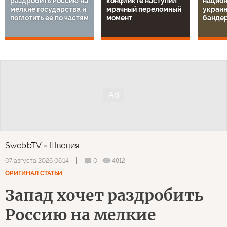
раздробить Россию на
конфликте наступил
национ
мелкие государства и
мрачный переломный
украин
поглотить ее по частям
момент
банде
SwebbTV
Швеция
0
4812
07 августа 2026 06:14
ОРИГИНАЛ СТАТЬИ
Запад хочет раздробить
Россию на мелкие