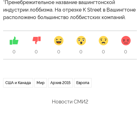
*Пренебрежительное название вашингтонской
индустрии лоббизма. На отрезке К Street в Вашингтоне
расположено большинство лоббистских компаний.
0
0
0
0
0
0
США и Канада
Мир
Архив 2015
Европа
Новости СМИ2