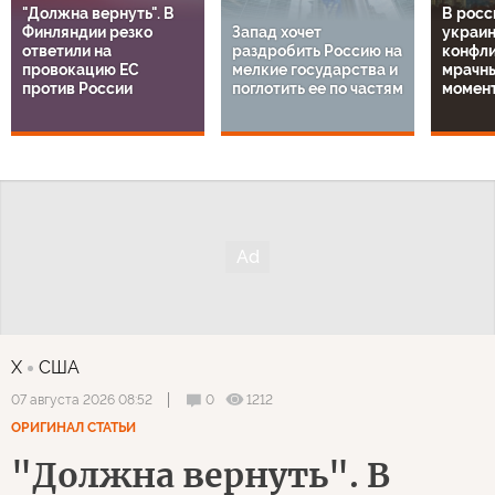
"Должна вернуть". В
В росс
Финляндии резко
Запад хочет
украи
ответили на
раздробить Россию на
конфли
провокацию ЕС
мелкие государства и
мрачн
против России
поглотить ее по частям
момен
X
США
0
1212
07 августа 2026 08:52
ОРИГИНАЛ СТАТЬИ
"Должна вернуть". В