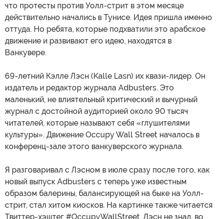
что протесты против Уолл-стрит в этом месяце
действительно начались в Тунисе. Идея пришла именно
оттуда. Но ребята, которые подхватили это арабское
движение и развивают его идею, находятся в
Ванкувере.
69-летний Кэлле Лэсн (Kalle Lasn) их квази-лидер. Он
издатель и редактор журнала Adbusters. Это
маленький, не влиятельный критический и вычурный
журнал с достойной аудиторией около 90 тысяч
читателей, которые называют себя «глушителями
культуры». Движение Occupy Wall Street началось в
конференц-зале этого ванкуверского журнала.
Я разговаривал с Лэсном в июле сразу после того, как
новый выпуск Adbusters с теперь уже известным
образом балерины, балансирующей на быке на Уолл-
стрит, стал хитом киосков. На картинке также читается
Твиттер-хэштег #OccupyWallStreet. Лэсн не знал, во