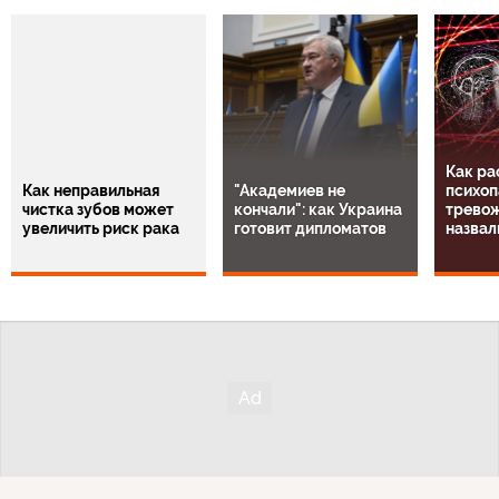
Как ра
Как неправильная
"Академиев не
психоп
чистка зубов может
кончали": как Украина
тревож
увеличить риск рака
готовит дипломатов
назвал