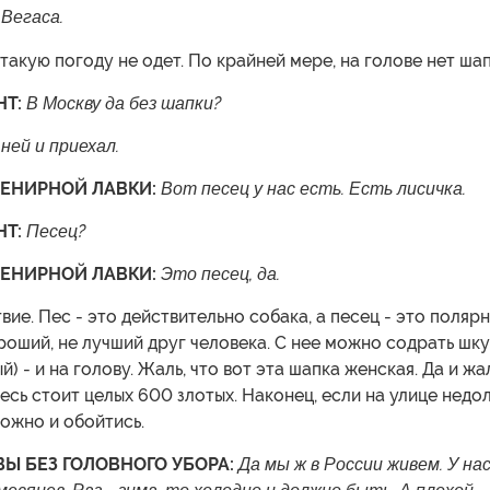
-Вегаса.
 такую погоду не одет. По крайней мере, на голове нет шап
Т:
В Москву да без шапки?
ней и приехал.
ЕНИРНОЙ ЛАВКИ:
Вот песец у нас есть. Есть лисичка.
НТ:
Песец?
ЕНИРНОЙ ЛАВКИ:
Это песец, да.
вие. Пес - это действительно собака, а песец - это поляр
роший, не лучший друг человека. С нее можно содрать шк
й) - и на голову. Жаль, что вот эта шапка женская. Да и жал
десь стоит целых 600 злотых. Наконец, если на улице недо
можно и обойтись.
Ы БЕЗ ГОЛОВНОГО УБОРА:
Да мы ж в России живем. У на