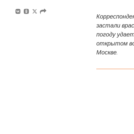
Корреспонде
застали врас
погоду удает
открытом воз
Москве.