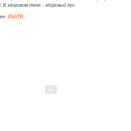
. В здоровом теле - здоровый дух.
нен
ИноТВ
.