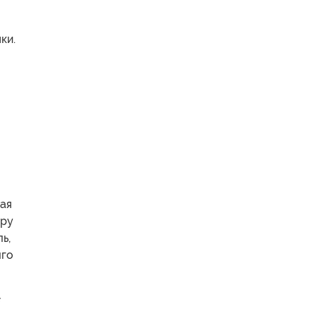
ки.
ная
уру
ь,
лго
с