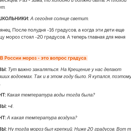
месяцев. Раз - зима, то холодно и должно быть. А плохой
ет.
ШКОЛЬНИКИ:
А сегодня солнце светит.
янец. После полудня -16 градусов, а когда эти дети еще
цу мороз стоял -20 градусов. А теперь главная для меня
 В России мороз - это вопрос градуса
ВЫ:
Тут
в
ажно закаляться. На Крещение у нас делают
зших водоемах. Так и в этом году было. Я купался, поэтом
.
НТ:
Какая температура воды тогда была?
ВЫ:
+4
.
Т:
А какая температура воздуха?
ВЫ:
Ну тогда мороз был крепкий. Ниже 20 градусов. Вот 