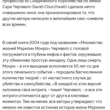
профессор из Соединенного Королевства по имени
Сара Черчвелл (Sarah Churchwell) сделала нечто
совершенно иное: она проанализировала то, что
другие авторы написали о величайшем секс-символе
всех времен.
В своей книге 2004 года под названием «Множество
жизней Мэрилин Монро» Черчвелл с головой
погружается в глубины мифов и фактов, окружавших
эту обманчиво простую женщину. Одна лишь смерть
Монро – в эти выходные исполняется 50 лет со дня
этого печального события – породила бесчисленное
количество теорий – от несчастного случая до
убийства и самоубийства. «В каждой из этих версий
заложена своя интрига, - пишет Черчвелл, - и все эти
интриги отличаются друг от друга в ключевых
моментах. Тем не менее, все авторы утверждают, что
именно им известна истинная история жизни Мэрилин