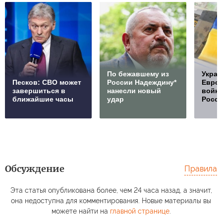
По бежавшему из
Украи
Песков: СВО может
России Надеждину*
Европ
завершиться в
нанесли новый
войну
ближайшие часы
удар
Росс
Обсуждение
Правила
Эта статья опубликована более, чем 24 часа назад, а значит,
она недоступна для комментирования. Новые материалы вы
можете найти на
главной странице
.