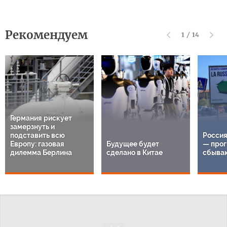
Рекомендуем
1
/
14
Германия рискует
замерзнуть и
подставить всю
Россия
Европу: газовая
Будущее будет
— прог
дилемма Берлина
сделано в Китае
сбыва