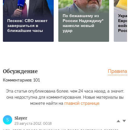
По бежавшему из
Украи
Песков: СВО может
России Надеждину*
Европ
завершиться в
нанесли новый
войну
ближайшие часы
удар
Росс
Обсуждение
Правила
Комментариев: 101
Эта статья опубликована более, чем 24 часа назад, а значит,
она недоступна для комментирования. Новые материалы вы
можете найти на
главной странице
.
Slayer
S
23 августа 2012, 00:18