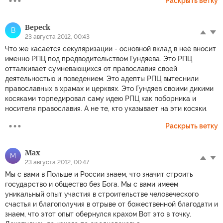
Раскрыть ветку
Bepeck
B
23 августа 2012, 00:43
Что же касается секуляризации - основной вклад в неё вносит
именно РПЦ под предводительством Гундяева. Это РПЦ
отталкивает сумневающихся от православия своей
деятельностью и поведением. Это адепты РПЦ вытеснили
православных в храмах и церквях. Это Гундяев своими дикими
косяками торпедировал саму идею РПЦ как поборника и
носителя православия. А не те, кто указывает на эти косяки.
Раскрыть ветку
Мах
М
23 августа 2012, 00:47
Мы с вами в Польше и России знаем, что значит строить
государство и общество без Бога. Мы с вами имеем
уникальный опыт участия в строительстве человеческого
счастья и благополучия в отрыве от божественной благодати и
знаем, что этот опыт обернулся крахом Вот это в точку.