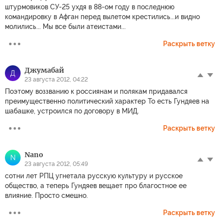
штурмовиков СУ-25 ухдя в 88-ом году в последнюю
командировку в Афган перед вылетом крестились...и видно
молились... Мы все были атеистами...
Раскрыть ветку
Джумабай
Д
23 августа 2012, 04:22
Поэтому воззванию к россиянам и полякам придавался
преимущественно политический характер То есть Гундяев на
шабашке, устроился по договору в МИД.
Раскрыть ветку
Nano
N
23 августа 2012, 05:49
сотни лет РПЦ угнетала русскую культуру и русское
общество, а теперь Гундяев вещает про благостное ее
влияние. Просто смешно.
Раскрыть ветку