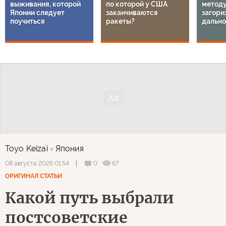
выживания, которой
по которой у США
методу
Японии следует
заканчиваются
загори
поучиться
ракеты?
дально
Toyo Keizai
Япония
0
67
08 августа 2026 01:54
ОРИГИНАЛ СТАТЬИ
Какой путь выбрали
постсоветские