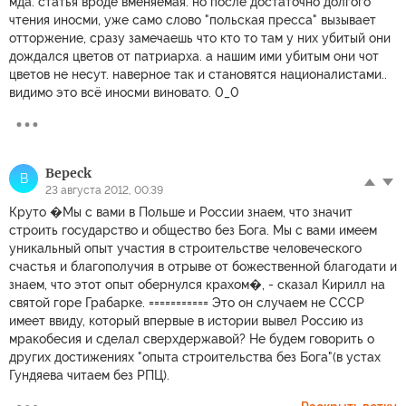
мда. статья вроде вменяемая. но после достаточно долгого
чтения иносми, уже само слово "польская пресса" вызывает
отторжение, сразу замечаешь что кто то там у них убитый они
дождался цветов от патриарха. а нашим ими убитым они чот
цветов не несут. наверное так и становятся националистами..
видимо это всё иносми виновато. 0_0
Bepeck
B
23 августа 2012, 00:39
Круто �Мы с вами в Польше и России знаем, что значит
строить государство и общество без Бога. Мы с вами имеем
уникальный опыт участия в строительстве человеческого
счастья и благополучия в отрыве от божественной благодати и
знаем, что этот опыт обернулся крахом�, - сказал Кирилл на
святой горе Грабарке. =========== Это он случаем не СССР
имеет ввиду, который впервые в истории вывел Россию из
мракобесия и сделал сверхдержавой? Не будем говорить о
других достижениях "опыта строительства без Бога"(в устах
Гундяева читаем без РПЦ).