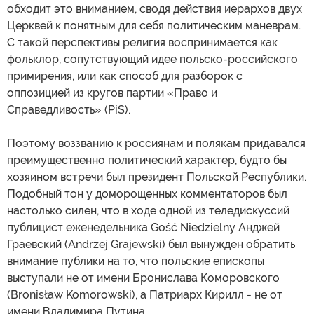
обходит это вниманием, сводя действия иерархов двух
Церквей к понятным для себя политическим маневрам.
С такой перспективы религия воспринимается как
фольклор, сопутствующий идее польско-российского
примирения, или как способ для разборок с
оппозицией из кругов партии «Право и
Справедливость» (PiS).
Поэтому воззванию к россиянам и полякам придавался
преимущественно политический характер, будто бы
хозяином встречи был президент Польской Республики.
Подобный тон у доморощенных комментаторов был
настолько силен, что в ходе одной из теледискуссий
публицист еженедельника Gość Niedzielny Анджей
Граевский (Andrzej Grajewski) был вынужден обратить
внимание публики на то, что польские епископы
выступали не от имени Бронислава Коморовского
(Bronisław Komorowski), а Патриарх Кирилл - не от
имени Владимира Путина.