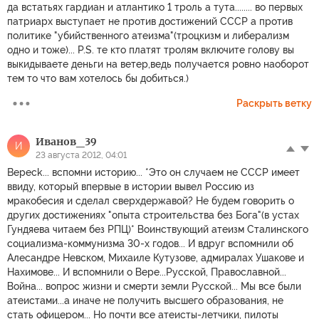
да встатьях гардиан и атлантико 1 троль а тута........ во первых
патриарх выступает не против достижений СССР а против
политике "убийственного атеизма"(троцкизм и либерализм
одно и тоже)... P.S. те кто платят тролям включите голову вы
выкидываете деньги на ветер,ведь получается ровно наоборот
тем то что вам хотелось бы добиться.)
Раскрыть ветку
Иванов_39
И
23 августа 2012, 04:01
Bepeck... вспомни историю... *Это он случаем не СССР имеет
ввиду, который впервые в истории вывел Россию из
мракобесия и сделал сверхдержавой? Не будем говорить о
других достижениях "опыта строительства без Бога"(в устах
Гундяева читаем без РПЦ)* Воинствующий атеизм Сталинского
социализма-коммунизма 30-х годов... И вдруг вспомнили об
Алесандре Невском, Михаиле Кутузове, адмиралах Ушакове и
Нахимове... И вспомнили о Вере...Русской, Православной...
Война... вопрос жизни и смерти земли Русской... Мы все были
атеистами...а иначе не получить высшего образования, не
стать офицером... Но почти все атеисты-летчики, пилоты