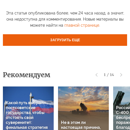
Эта статья опубликована более, чем 24 часа назад, а значит,
она недоступна для комментирования. Новые материалы вы
можете найти на
главной странице
.
ЗАГРУЗИТЬ ЕЩЕ
Рекомендуем
1
/
14
Какой путь выбрали
постсоветские
Россий
государства, чтобы
С-400 
отстоять свой
беспр
суверенитет:
Не в этом ли
пораж
финальная стратегия
настоящая причина,
благод