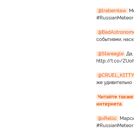
@trabernlaw
Ме
#RussianMeteor
@BadAstronom
событиями, наск
@Stareagle
Да,
http://t.co/ZU
@CRUEL_K1TTY
же удивительно 
Читайте также:
интернета
@xRellic
Марси
#RussianMeteor