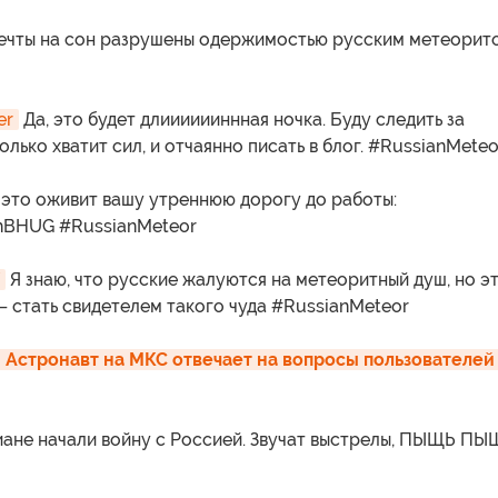
чты на сон разрушены одержимостью русским метеорит
er
Да, это будет длииииииннная ночка. Буду следить за
олько хватит сил, и отчаянно писать в блог. #RussianMeteo
 это оживит вашу утреннюю дорогу до работы:
ohBHUG #RussianMeteor
Я знаю, что русские жалуются на метеоритный душ, но э
– стать свидетелем такого чуда #RussianMeteor
 Астронавт на МКС отвечает на вопросы пользователей 
ане начали войну с Россией. Звучат выстрелы, ПЫЩЬ ПЫ