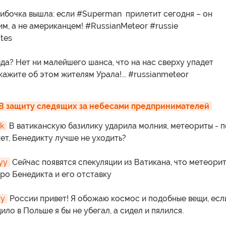
бочка вышла: если #Superman прилетит сегодня – он
м, а не американцем! #RussianMeteor #russie
tes
а? Нет ни малейшего шанса, что на нас сверху упадет
ажите об этом жителям Урала!... #russianmeteor
 В защиту следящих за небесами предпринимателей
k
В ватиканскую базилику ударила молния, метеориты - п
т, Бенедикту лучше не уходить?
yy
Сейчас появятся спекуляции из Ватикана, что метеорит
про Бенедикта и его отставку
yy
России привет! Я обожаю космос и подобные вещи, есл
ило в Польше я бы не убегал, а сидел и пялился.