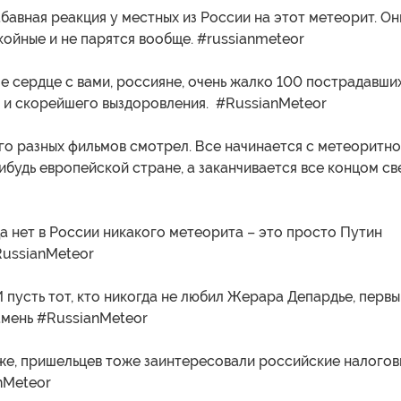
бавная реакция у местных из России на этот метеорит. Он
койные и не парятся вообще. #russianmeteor
 сердце с вами, россияне, очень жалко 100 пострадавших
 и скорейшего выздоровления. #RussianMeteor
го разных фильмов смотрел. Все начинается с метеоритн
ибудь европейской стране, а заканчивается все концом св
а нет в России никакого метеорита – это просто Путин
RussianMeteor
 пусть тот, кто никогда не любил Жерара Депардье, перв
амень #RussianMeteor
е, пришельцев тоже заинтересовали российские налогов
nMeteor