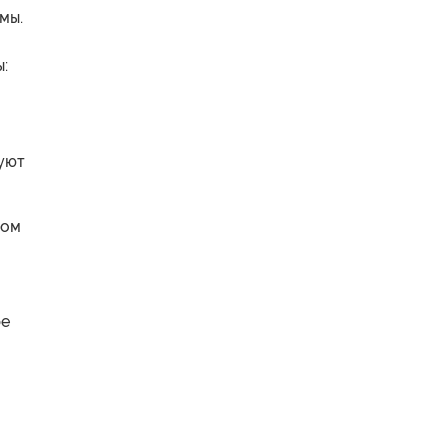
мы.
:
уют
ре