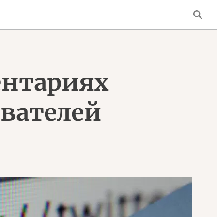
ентариях
ователей