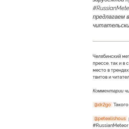
#RussianMete
предлагаем 
читательски
Челябинский мет
прессе, так и в
место в трендах
твитов и читате
Комментарии чи
@dr2go
Такого
@petealishous
#RussianMeteor