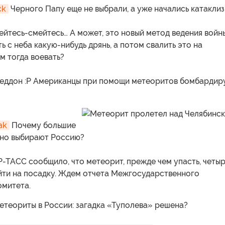
ck
Черного Папу еще не выбрали, а уже начались катаклиз
йтесь-смейтесь… А может, это новый метод ведения войны
ь с неба какую-нибудь дрянь, а потом свалить это на
ем тогда воевать?
еддон :P Американцы при помощи метеоритов бомбардир
ak
Почему большие
но выбирают Россию?
-ТАСС сообщило, что метеорит, прежде чем упасть, четы
айти на посадку. Ждем отчета Межгосударственного
омитета.
теориты в России: загадка «Туполева» решена?