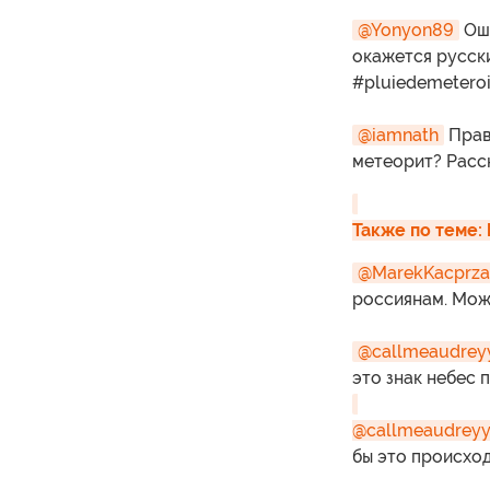
@Yonyon89
Оши
окажется русски
#pluiedemeteroi
@iamnath
Правд
метеорит? Расск
Также по теме:
@MarekKacprza
россиянам. Може
@callmeaudrey
это знак небес 
‏@callmeaudrey
бы это происход