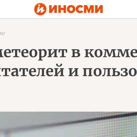
747
метеорит в комм
тателей и польз