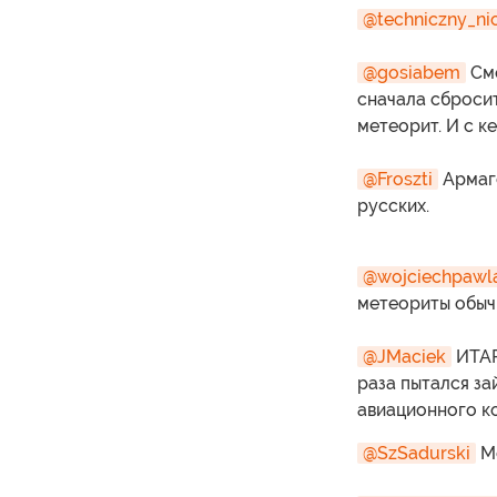
@techniczny_ni
@gosiabem
Сме
сначала сбросит
метеорит. И с к
@Froszti
Армаг
русских.
@wojciechpawl
метеориты обыч
@JMaciek
ИТАР
раза пытался з
авиационного к
@SzSadurski
Ме