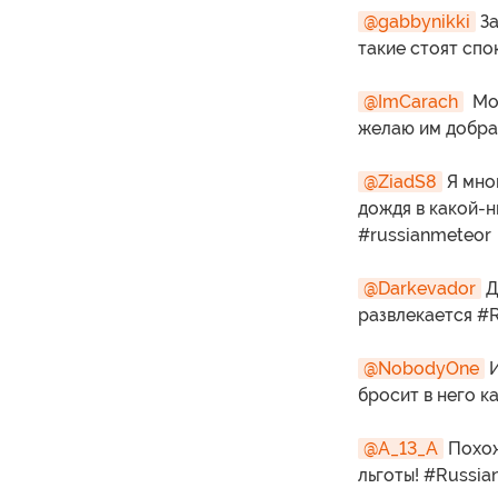
@gabbynikki
За
такие стоят спо
@ImCarach
Мое
желаю им добра
@ZiadS8
Я мно
дождя в какой-н
#russianmeteor
@Darkevador
Д
развлекается #
@NobodyOne
И
бросит в него к
@A_13_A
Похож
льготы! #Russia