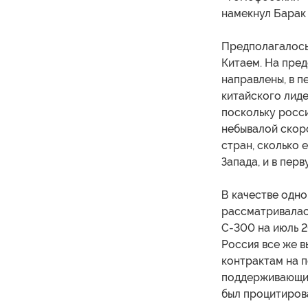
намекнул Барак
Предполагалось,
Китаем. На пре
направлены, в п
китайского лиде
поскольку росс
небывалой скор
стран, сколько
Запада, и в пер
В качестве одно
рассматривалас
С-300 на июль 2
Россия все же в
контрактам на п
поддерживающих
был процитиров