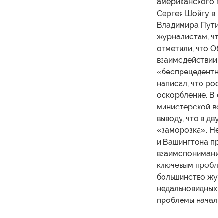
американского п
Сергея Шойгу в 
Владимира Пути
журналистам, чт
отметили, что О
взаимодействии 
«беспрецедентн
написал, что ро
оскорбление. В 
министерской вс
выводу, что в д
«заморозка». Н
и Вашингтона пр
взаимопонимание
ключевым пробле
большинство жур
недальновидных 
проблемы начали