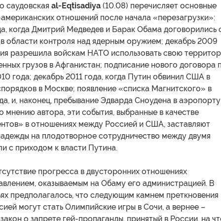
о саудовская
al-Eqtisadiya
(10.08) перечисляет основные
-американских отношений после начала «перезагрузки»:
а, когда Дмитрий Медведев и Барак Обама договорились 
 в области контроля над ядерным оружием; декабрь 2009
ссия разрешила войскам НАТО использовать свою террито
енных грузов в Афганистан; подписание нового договора 
10 года; декабрь 2011 года, когда Путин обвинил США в
спорядков в Москве; появление «списка Магнитского» в
да, и, наконец, пребывание Эдварда Сноудена в аэропорту
 мнению автора, эти события, выбранные в качестве
нтов» в отношениях между Россией и США, заставляют
 надежды на плодотворное сотрудничество между двумя
и с приходом к власти Путина.
отсутствие прогресса в двусторонних отношениях
авлением, оказываемым на Обаму его администрацией. В
ьях предполагалось, что следующим камнем преткновения
ей могут стать Олимпийские игры в Сочи, а вернее –
акон о запрете гей-пропаганды, принятый в России, на чт