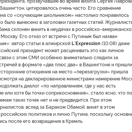
резидента, прозвучавшее во время визита Сергея Лавров
Вашингтон, цитировалось очень часто. Его сравнение
на со «скучающим школьником» настолько понравилось
о было вынесено в заголовки газетных статей. Журналист
бама склонен винить в неудачах в российско-американск
Москву. Его отказ от встречи с Путиным был назван
ым»: автор статьи в алжирской
L`Expression
(10.08) даже
ссийский президент может расценивать это как личное
связи с этим СМИ особенно внимательно следили за
тречей в формате «два плюс два» в Вашингтоне и пришли
вусторонние отношения на место «перезагрузки» пришла
есмотря на декларированное министрами намерение Мос
одолжать диалог «по направлениям, где у нас есть
 или хотя бы точки соприкосновения», стало ясно, что п
мам таких точек нет и не предвидится. При этом
налистов, вслед за Бараком Обамой, винят в этом
российских политиков и лично Путина, поскольку основн
сь после его возвращения в Кремль.