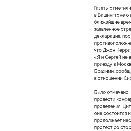
Газеты отметил
в Вашингтоне о
ближайшие время
заявленное стре
декларация, по
противоположны
что Джон Керри 
«Я и Сергей не 
приезду в Моск
Брахими, сообщ
в отношении Си
Было отмечено,
провести конфе
проведения. Цит
она состоится н
продолжает наст
протест со сто