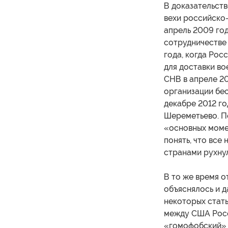
В доказательств
вехи российско
апрель 2009 год
сотрудничестве
года, когда Ро
для доставки во
СНВ в апреле 20
организации бе
декабре 2012 го
Шереметьево. По
«основных моме
понять, что все
странами рухнул
В то же время 
объяснялось и д
некоторых стат
между США Росси
«гомофобский» з