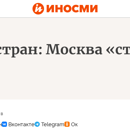
стран: Москва «с
 в