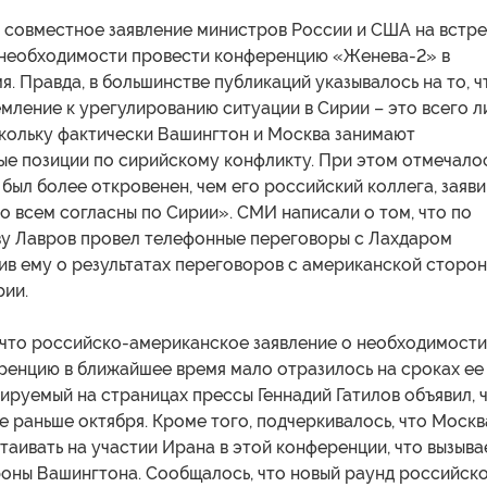
и совместное заявление министров России и США на встр
 необходимости провести конференцию «Женева-2» в
. Правда, в большинстве публикаций указывалось на то, ч
мление к урегулированию ситуации в Сирии – это всего л
скольку фактически Вашингтон и Москва занимают
е позиции по сирийскому конфликту. При этом отмечалос
был более откровенен, чем его российский коллега, заяви
во всем согласны по Сирии». СМИ написали о том, что по
ву Лавров провел телефонные переговоры с Лахдаром
ив ему о результатах переговоров с американской сторо
рии.
 что российско-американское заявление о необходимости
ренцию в ближайшее время мало отразилось на сроках ее
ируемый на страницах прессы Геннадий Гатилов объявил, 
е раньше октября. Кроме того, подчеркивалось, что Москв
аивать на участии Ирана в этой конференции, что вызыва
роны Вашингтона. Сообщалось, что новый раунд российск