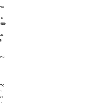
ече
то
ишь
ь,
в:
ной
что
а
ет
о-