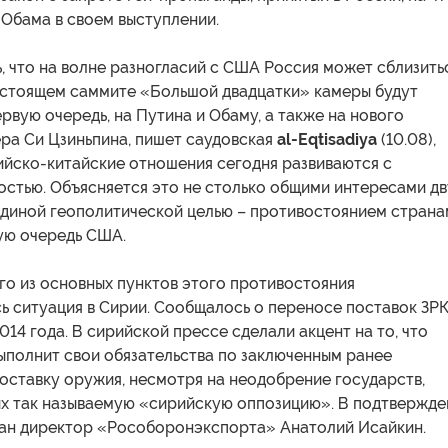
 Обама в своем выступлении.
 что на волне разногласий с США Россия может сблизить
дстоящем саммите «Большой двадцатки» камеры будут
ервую очередь, на Путина и Обаму, а также на нового
ра Си Цзиньпина, пишет саудовская
al-Eqtisadiya
(10.08),
ийско-китайские отношения сегодня развиваются с
остью. Объясняется это не столько общими интересами дв
 единой геополитической целью – противостоянием страна
вую очередь США.
го из основных пунктов этого противостояния
ь ситуация в Сирии. Сообщалось о переносе поставок ЗР
014 года. В сирийской прессе сделали акцент на то, что
ыполнит свои обязательства по заключенным ранее
оставку оружия, несмотря на неодобрение государств,
 так называемую «сирийскую оппозицию». В подтвержде
ан директор «Рособоронэкспорта» Анатолий Исайкин.