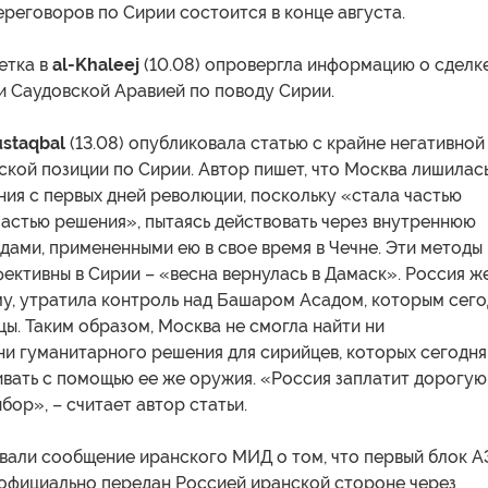
реговоров по Сирии состоится в конце августа.
етка в
al-Khaleej
(10.08) опровергла информацию о сделк
и Саудовской Аравией по поводу Сирии.
ustaqbal
(13.08) опубликовала статью с крайне негативной
кой позиции по Сирии. Автор пишет, что Москва лишилас
ния с первых дней революции, поскольку «стала частью
частью решения», пытаясь действовать через внутреннюю
ами, примененными ею в свое время в Чечне. Эти методы
ективны в Сирии – «весна вернулась в Дамаск». Россия же
му, утратила контроль над Башаром Асадом, которым сего
ы. Таким образом, Москва не смогла найти ни
ни гуманитарного решения для сирийцев, которых сегодня
вать с помощью ее же оружия. «Россия заплатит дорогую
бор», – считает автор статьи.
али сообщение иранского МИД о том, что первый блок 
 официально передан Россией иранской стороне через