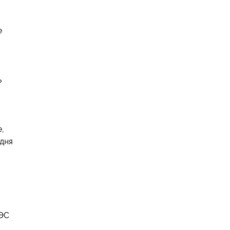
е
ь
,
дня
АЭС