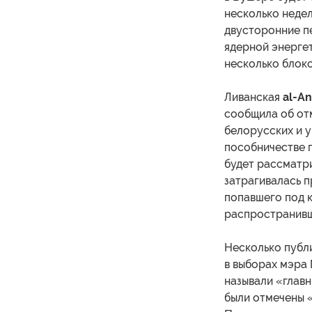
несколько недел
двусторонние п
ядерной энерге
несколько блоко
Ливанская
al-A
сообщила об от
белорусских и 
пособничестве 
будет рассматри
затрагивалась 
попавшего под 
распространивш
Несколько публ
в выборах мэра
называли «глав
были отмечены 