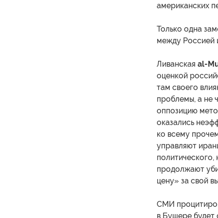
американских пе
Только одна зам
между Россией 
Ливанская
al-M
оценкой российс
там своего влия
проблемы, а не 
оппозицию метод
оказались неэфф
ко всему проче
управляют иранц
политического, 
продолжают уби
цену» за свой вы
СМИ процитиров
в Бушере будет