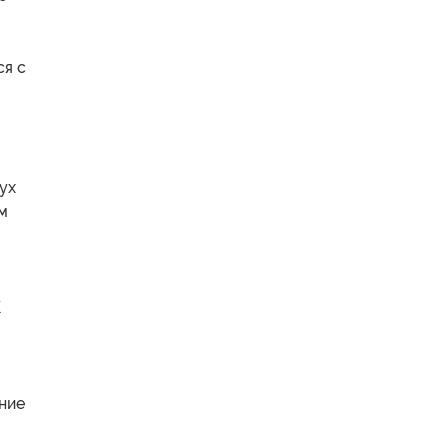
ся с
ух
м
К
ние