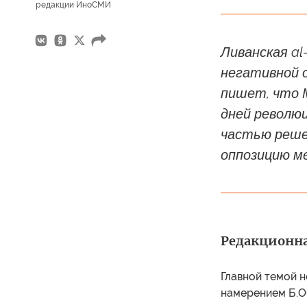
редакции ИноСМИ
Ливанская al
негативной о
пишет, что 
дней революц
частью реше
оппозицию ме
Редакционна
Главной темой н
намерением Б.О