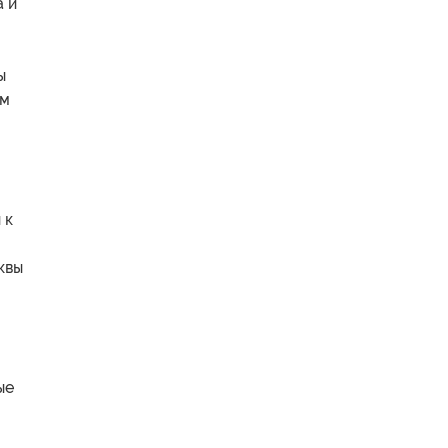
а и
ы
ом
 к
квы
о
ые