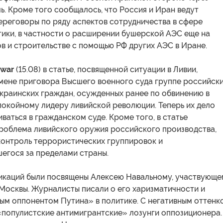
ь. Кроме того сообщалось, что Россия и Иран ведут
ереговоры по ряду аспектов сотрудничества в сфере
тики, в частности о расширении бушерской АЭС еще на
в и строительстве с помощью РФ других АЭС в Иране.
nwar
(15.08) в статье, посвященной ситуации в Ливии,
мене приговора Высшего военного суда группе российски
украинских граждан, осужденных ранее по обвинению в
покойному лидеру ливийской революции. Теперь их дело
ваться в гражданском суде. Кроме того, в статье
проблема ливийского оружия российского производства,
контроль террористических группировок и
егося за пределами страны.
икаций были посвящены Алексею Навальному, участвующе
 Москвы. Журналисты писали о его харизматичности и
ным оппонентом Путина» в политике. С негативным оттенк
«популистские антимигрантские» лозунги оппозиционера.