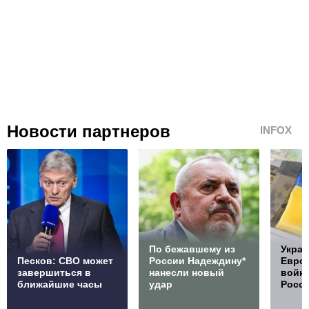
Новости партнеров
INFOX
По бежавшему из
Украи
Песков: СВО может
России Надеждину*
Европ
завершиться в
нанесли новый
войну
ближайшие часы
удар
Росс