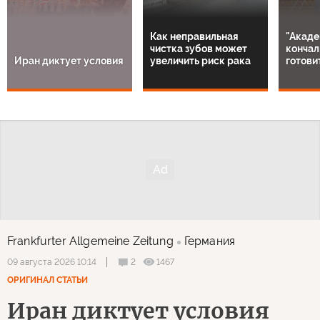
Как неправильная
"Акаде
чистка зубов может
кончал
Иран диктует условия
увеличить риск рака
готови
Frankfurter Allgemeine Zeitung
Германия
2
1467
09 августа 2026 10:14
ОРИГИНАЛ СТАТЬИ
Иран диктует условия