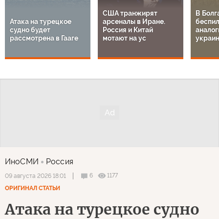
США транжирят
В Болг
Атака на турецкое
арсеналы в Иране.
беспил
судно будет
Россия и Китай
аналог
рассмотрена в Гааге
мотают на ус
украи
ИноСМИ
Россия
6
1177
09 августа 2026 18:01
ОРИГИНАЛ СТАТЬИ
Атака на турецкое судно