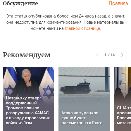
Обсуждение
Правила
Эта статья опубликована более, чем 24 часа назад, а значит,
она недоступна для комментирования. Новые материалы вы
можете найти на
главной странице
.
Рекомендуем
1
/
14
Нетаньяху отверг
поддержанный
Трампом план по
США т
разоружению ХАМАС
Атака на турецкое
арсена
и выводу израильских
судно будет
Россия
войск из Газы
рассмотрена в Гааге
мотают