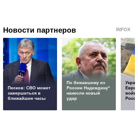
Новости партнеров
INFOX
По бежавшему из
Украи
Песков: СВО может
России Надеждину*
Европ
завершиться в
нанесли новый
войну
ближайшие часы
удар
Росс