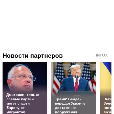
Новости партнеров
INFOX
Дмитриев: только
правые партии
Трамп: Байден
Выхо
могут спасти
передал Украине
Зелен
Европу от
достаточно
встре
мигрантов
вооружения
возм