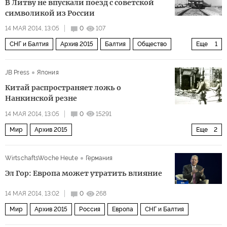
В Литву не впускали поезд с советской
символикой из России
14 МАЯ 2014, 13:05
0
107
СНГ и Балтия
Архив 2015
Балтия
Общество
Еще
1
Россия
JB Press
Япония
Китай распространяет ложь о
Нанкинской резне
14 МАЯ 2014, 13:05
0
15291
Мир
Архив 2015
Еще
2
Дальний восток и Юго-Восточная Азия
WirtschaftsWoche Heute
Германия
За Великой китайской стеной
Эл Гор: Европа может утратить влияние
14 МАЯ 2014, 13:02
0
268
Мир
Архив 2015
Россия
Европа
СНГ и Балтия