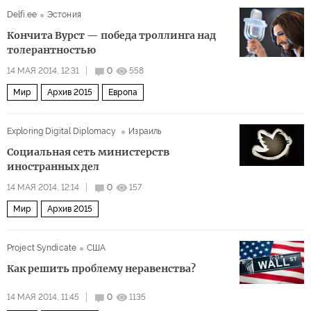
Delfi.ee
Эстония
Кончита Вурст — победа троллинга над
толерантностью
14 МАЯ 2014, 12:31
0
558
Мир
Архив 2015
Европа
Exploring Digital Diplomacy
Израиль
Социальная сеть министерств
иностранных дел
14 МАЯ 2014, 12:14
0
157
Мир
Архив 2015
Project Syndicate
США
Как решить проблему неравенства?
14 МАЯ 2014, 11:45
0
1135