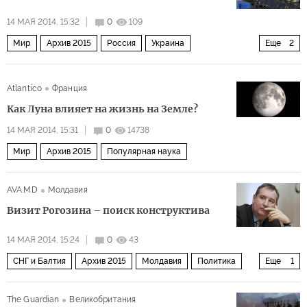
14 МАЯ 2014, 15:32
0
109
Мир
Архив 2015
Россия
Украина
Еще
2
СНГ и Балтия
Ситуация на Украине
Atlantico
Франция
Как Луна влияет на жизнь на Земле?
14 МАЯ 2014, 15:31
0
14738
Мир
Архив 2015
Популярная наука
AVA.MD
Молдавия
Визит Рогозина – поиск конструктива
14 МАЯ 2014, 15:24
0
43
СНГ и Балтия
Архив 2015
Молдавия
Политика
Еще
1
Россия
The Guardian
Великобритания