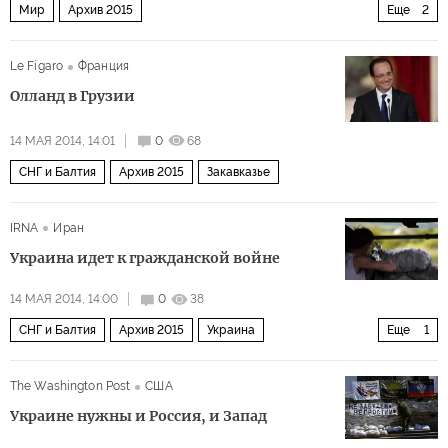
Мир
Архив 2015
Еще
2
Дальний восток и Юго-Восточная Азия
США и Канада
Le Figaro
Франция
Олланд в Грузии
14 МАЯ 2014, 14:01
0
68
СНГ и Балтия
Архив 2015
Закавказье
IRNA
Иран
Украина идет к гражданской войне
14 МАЯ 2014, 14:00
0
38
СНГ и Балтия
Архив 2015
Украина
Еще
1
Ситуация на Украине
The Washington Post
США
Украине нужны и Россия, и Запад