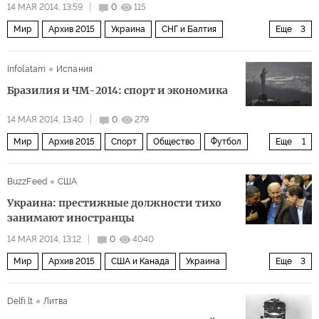
14 МАЯ 2014, 13:59
0
115
Мир
Архив 2015
Украина
СНГ и Балтия
Еще
3
США и Канада
Россия
Ситуация на Украине
Infolatam
Испания
Бразилия и ЧМ-2014: спорт и экономика
14 МАЯ 2014, 13:40
0
279
Мир
Архив 2015
Спорт
Общество
Футбол
Еще
1
Латинская Америка
BuzzFeed
США
Украина: престижные должности тихо
занимают иностранцы
14 МАЯ 2014, 13:12
0
4040
Мир
Архив 2015
США и Канада
Украина
Еще
3
СНГ и Балтия
Ситуация на Украине
Delfi.lt
Литва
Газовое противостояние