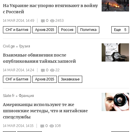
На Украине нас упорно втягивают в войну
с Россией
14 МАЯ 2014, 14:49
0
2453
СНГ и Балтия
Архив 2015
Россия
Политика
Еще
5
США и Канада
Мир
Украина
Европа
Civil.ge
Грузия
Ситуация на Украине
Взаимные обвинения после
опубликования тайных записей
14 МАЯ 2014, 14:24
0
22
СНГ и Балтия
Архив 2015
Закавказье
Slate.fr
Франция
Американцы используют те же
шпионские методы, что и китайские
спецслужбы
14 МАЯ 2014, 14:15
0
108