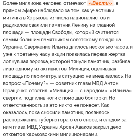
Более миллиона человек, отмечают
«Вести»
, в
прямом эфире наблюдало за тем, как участники
митинга в Харькове из числа националистов и
радикалов свалили памятник Ленину на главной
площади — площади Свободы, который считается
самым большим памятником советскому вождю на
Украине. Свержение Ильича длилось несколько часов, и
уже к третьему часу акции появилась первая жертва:
лопнувшая веревка, которой тянули памятник, разбила
лицо одному из активистов. Милиция, оцепившая
площадь по периметру, в ситуацию не вмешивалась. На
вопрос: «Почему?» — советник главы МВД Антон
Геращенко ответил: «Милиция — с народом». «Ильича»
свергли, подпилив ноги с помощью болгарки. Но
ответственность за это никто не понесет. Как
оказалось, пока сносили памятник, появилось
распоряжение губернатора о его сносе, и следом за
ним глава МВД Украины Арсен Аваков закрыл дело,
открытое харьковскими милиционерами.