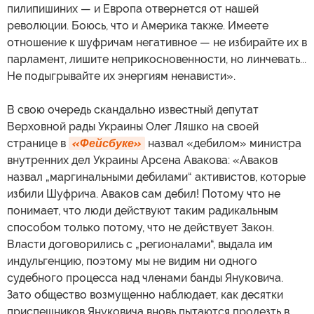
пилипишиних — и Европа отвернется от нашей
революции. Боюсь, что и Америка также. Имеете
отношение к шуфричам негативное — не избирайте их в
парламент, лишите неприкосновенности, но линчевать...
Не подыгрывайте их энергиям ненависти».
В свою очередь скандально известный депутат
Верховной рады Украины Олег Ляшко на своей
странице в
«Фейсбуке»
назвал «дебилом» министра
внутренних дел Украины Арсена Авакова: «Аваков
назвал „маргинальными дебилами“ активистов, которые
избили Шуфрича. Аваков сам дебил! Потому что не
понимает, что люди действуют таким радикальным
способом только потому, что не действует Закон.
Власти договорились с „регионалами“, выдала им
индульгенцию, поэтому мы не видим ни одного
судебного процесса над членами банды Януковича.
Зато общество возмущенно наблюдает, как десятки
приспешников Януковича вновь пытаются пролезть в