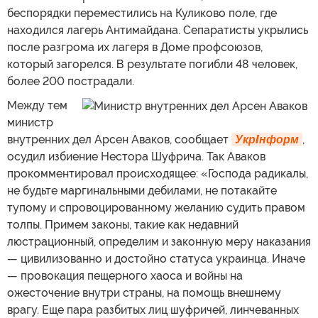
беспорядки переместились на Куликово поле, где
находился лагерь Антимайдана. Сепаратисты укрылись
после разгрома их лагеря в Доме профсоюзов,
который загорелся. В результате погибли 48 человек,
более 200 пострадали.
Между тем
министр
внутренних дел Арсен Аваков, сообщает
УкрIнформ
,
осудил избиение Нестора Шуфрича. Так Аваков
прокомментировал происходящее: «Господа радикалы,
не будьте маргинальными дебилами, не потакайте
тупому и спровоцированному желанию судить правом
толпы. Примем законы, такие как недавний
люстрационный, определим и законную меру наказания
— цивилизованно и достойно статуса украинца. Иначе
— провокация пещерного хаоса и войны на
ожесточение внутри страны, на помощь внешнему
врагу. Еще пара разбитых лиц шуфричей, линчеванных