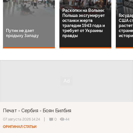
Раскопки на Волыни:
Польша эксгумирует
Госуда
останки жертв
США с
трагедии 1943 года и
растет:
Путин не дает
требует от Украины
стране
продыху Западу
правды
истори
Печат
Сербия
Боян Билбия
0
44
07 августа 2026 14:24
ОРИГИНАЛ СТАТЬИ