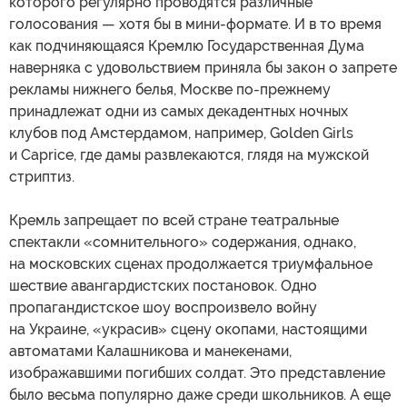
которого регулярно проводятся различные
голосования — хотя бы в мини-формате. И в то время
как подчиняющаяся Кремлю Государственная Дума
наверняка с удовольствием приняла бы закон о запрете
рекламы нижнего белья, Москве по-прежнему
принадлежат одни из самых декадентных ночных
клубов под Амстердамом, например, Golden Girls
и Caprice, где дамы развлекаются, глядя на мужской
стриптиз.
Кремль запрещает по всей стране театральные
спектакли «сомнительного» содержания, однако,
на московских сценах продолжается триумфальное
шествие авангардистских постановок. Одно
пропагандистское шоу воспроизвело войну
на Украине, «украсив» сцену окопами, настоящими
автоматами Калашникова и манекенами,
изображавшими погибших солдат. Это представление
было весьма популярно даже среди школьников. А еще