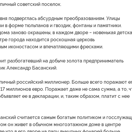
пичный советский поселок.
вня подверглась абсурдным преобразованиям. Улицы
 в форме тюльпанов и гвоздик, фонтаны и памятники.
ома заново окрашены, в каждом дворе − новенькая детск
нтре города находится роскошная церковь
ным иконостасом и впечатляющими фресками.
оит разбогатевший на добыче золота предприниматель
тик Александр Басанский.
ипичный российский миллионер. Больше всего поражают е
17 миллионов евро. Поражает даже не сама сумма, а то, ч
бъявляет ее в декларации, и, таким образом, платит с нее
анский считается самым богатым политиком и госслужа
том он живет в обычном многоэтажном доме в центре
зве что в его дворе на пару вычурных фонарей больше.