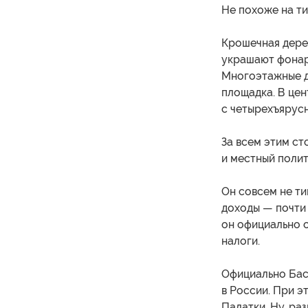
Не похоже на ти
Крошечная дере
украшают фонари
Многоэтажные д
площадка. В це
с четырехъярус
За всем этим ст
и местный поли
Он совсем не т
доходы — почти 
он официально о
налоги.
Официально Бас
в России. При э
Палатки. Ну, ра