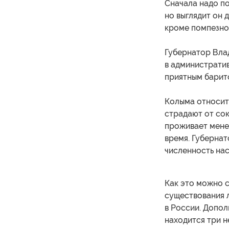
Сначала надо по
но выглядит он 
кроме помпезног
Губернатор Вла
в административ
приятным барит
Колыма относит
страдают от сок
проживает менее
время. Губернат
численность нас
Как это можно с
существования л
в России. Допо
находится три 