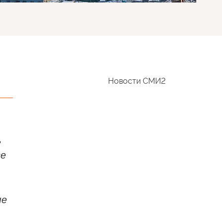
Новости СМИ2
ь
се
ые