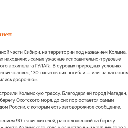
инен
ной части Сибири, на территории под названием Колыма,
дах находились самые ужасные исправительно-трудовые
ого архипелага ГУЛАГа. В суровых природных условиях
ысяч человек, 130 тысяч из них погибли — или, на лагерно
ились досрочно».
строили Колымскую трассу. Благодаря ей город Магадан,
берегу Охотского моря, до сих пор остается самым
дом России, с которым есть автодорожное сообщение.
лением 90 тысяч жителей, расположенный на берегу
− центр Колымского края и единственный крупный город.