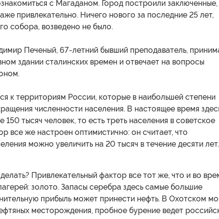
знакомиться с Магаданом. Город построили заключенные,
даже привлекательно. Ничего нового за последние 25 лет,
о собора, возведено не было.
димир Печеный, 67-летний бывший преподаватель, приним
ном здании сталинских времен и отвечает на вопросы
оном.
ся к территориям России, которые в наибольшей степени
ращения численности населения. В настоящее время здес
 150 тысяч человек, то есть треть населения в советское
ор все же настроен оптимистично: он считает, что
еления можно увеличить на 20 тысяч в течение десяти лет.
делать? Привлекательный фактор все тот же, что и во вре
агерей: золото. Запасы серебра здесь самые большие
лнительную прибыль может принести нефть. В Охотском м
нефтяных месторождения, пробное бурение ведет российс