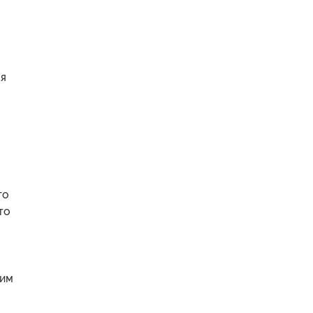
ая
го
то
щим