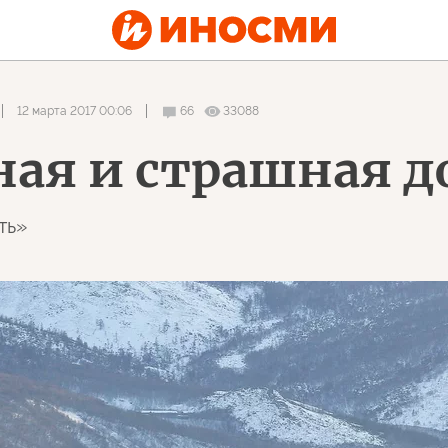
12 марта 2017 00:06
66
33088
ная и страшная д
ть»