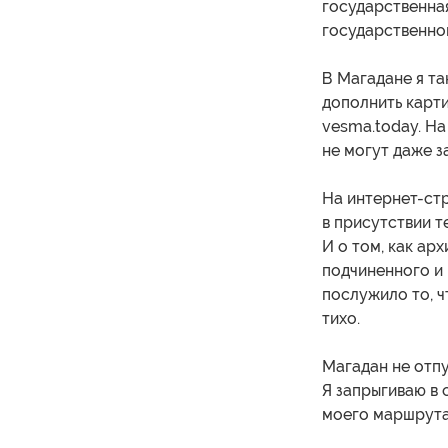
государственна
государственной
В Магадане я та
дополнить карт
vesma.today. На
не могут даже з
На интернет-стр
в присутствии т
И о том, как ар
подчиненного и 
послужило то, ч
тихо.
Магадан не отпу
Я запрыгиваю в 
моего маршрута 