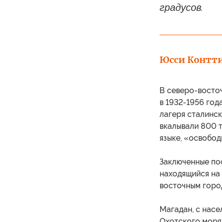
градусов.
Юсси Контт
В северо-восточ
в 1932-1956 го
лагеря сталинск
вкалывали 800 т
языке, «освобод
Заключенные по
находящийся на 
восточным горо
Магадан, с насе
Охотского моря 