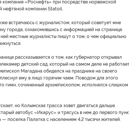
я компания «Роснефть» при посредстве норвежской
 нефтяной компании Statoil.
кже встречаюсь с журналистом, который советует мне
ину города, ознакомившись с информацией на странице
 ней местные журналисты пишут о том, о чем официально
аикнуться.
анице рассказывается о том, как губернатор открывал
елекамер детский сад, который на самом деле не работает
хиепископ Магадана обиделся на празднике на своего
плеснул ему в лицо горячим чаем. Поводом для этого
то гимн, сочиненный архиепископом, исполнялся слишком
скает, но Колымская трасса зовет двигаться дальше.
старый автобус «Икарус» и трясусь в нем до первого пунк
— поселка Палатка с населением 4,2 тысячи жителей.