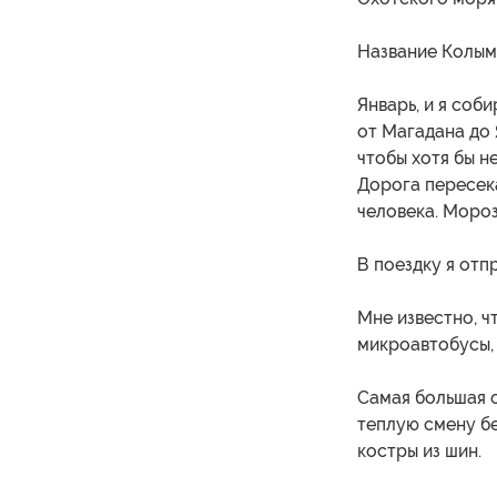
Название Колым
Январь, и я соб
от Магадана до 
чтобы хотя бы н
Дорога пересек
человека. Мороз
В поездку я отп
Мне известно, ч
микроавтобусы, 
Самая большая о
теплую смену бе
костры из шин.