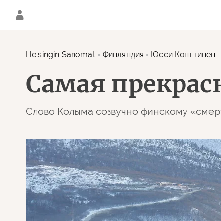
Helsingin Sanomat
Финляндия
Юсси Конттинен
Самая прекрас
Слово Колыма созвучно финскому «смер