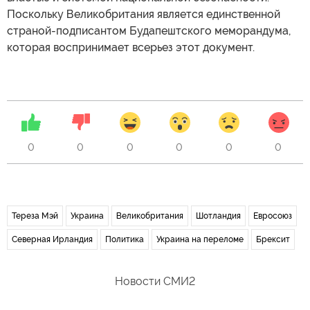
Поскольку Великобритания является единственной
страной-подписантом Будапештского меморандума,
которая воспринимает всерьез этот документ.
0
0
0
0
0
0
Тереза Мэй
Украина
Великобритания
Шотландия
Евросоюз
Северная Ирландия
Политика
Украина на переломе
Брексит
Новости СМИ2