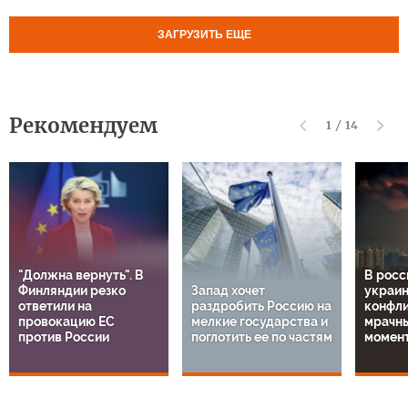
ЗАГРУЗИТЬ ЕЩЕ
Рекомендуем
1
/
14
"Должна вернуть". В
В росс
Финляндии резко
Запад хочет
украи
ответили на
раздробить Россию на
конфли
провокацию ЕС
мелкие государства и
мрачн
против России
поглотить ее по частям
момен