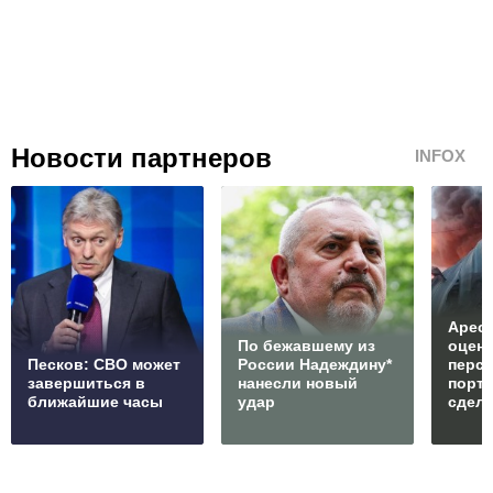
Новости партнеров
INFOX
Арест
По бежавшему из
оцен
Песков: СВО может
России Надеждину*
перс
завершиться в
нанесли новый
порто
ближайшие часы
удар
сдел