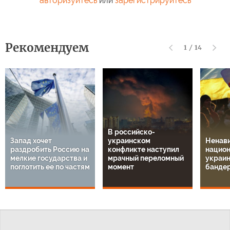
авторизуйтесь
или
зарегистрируйтесь
Рекомендуем
1
/
14
В российско-
Запад хочет
украинском
Ненави
раздробить Россию на
конфликте наступил
национ
мелкие государства и
мрачный переломный
украин
поглотить ее по частям
момент
банде