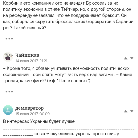
Корбин и его компания люто ненавидят Брюссель за их
политику экономии в стиле Тэйтчер, но, с другой стороны, он
на референдуме заявлял, что не поддерживает брексит. Он
как, собирался скрутить брюссельских бюрократов в бараний
рог? Такой сильный?
Чайников
14 июня 2017, 21:21
– Кроме того, я обязан учитывать возможность политических
осложнений. Тори опять могут взять верх над вигами… – Какие
тролли, какие фиги?! (м.ф. "Пес в сапогах")
демократор
Д
15 июня 2017, 00:09
В интересах Украины будет лучше
_____________________________________________________________
______________ совсем окуклились укропы, просто вижу