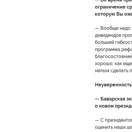
ограничение ср
которую Вы ож
— Вообще надо я
дивидендов про
большей гибкост
программа рефо
благосостоянием
хорошо, как еще
нельзя сделать 
Неуверенность
— Баварская эк
о новом презид
— С президенто
оценить наши ша