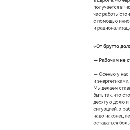
в Европе: 40 евр
получается в Че
час работы стои
с помощью иннов
и рационализац
«От брутто дол
— Рабочим не с
— Осенью у нас
и энергетиками,
Мы делаем став
быть так, что с
десятую долю и
ситуацией, а ра
надо наконец пе
оставаться боль