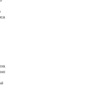
во
о
иса
за.
жно
ой