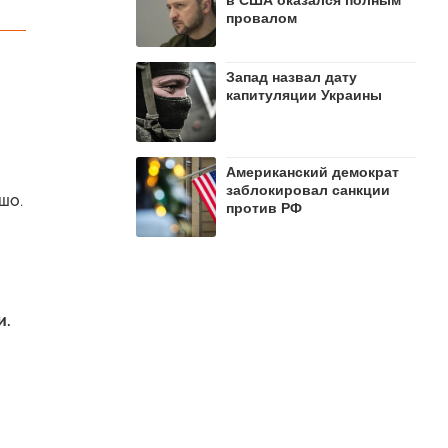
в США оказался полным
провалом
Запад назвал дату
капитуляции Украины
Американский демократ
заблокировал санкции
шо.
против РФ
и.