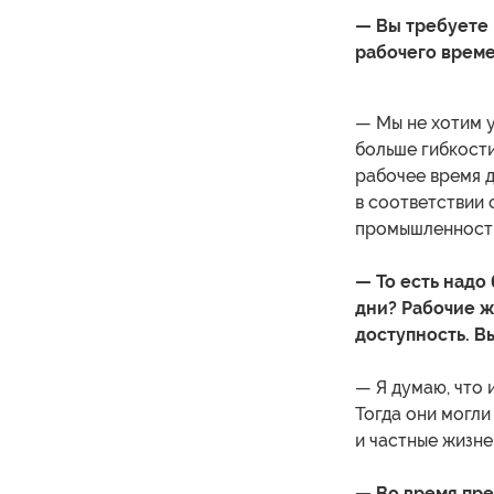
— Вы требуете
рабочего време
— Мы не хотим у
больше гибкости
рабочее время 
в соответствии
промышленность 
— То есть надо
дни? Рабочие ж
доступность. В
— Я думаю, что 
Тогда они могли
и частные жизне
— Во время пре