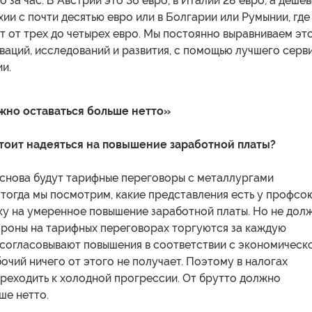
о за час. В Австрии это 36 евро, в Италии 28 евро, а деше
хии с почти десятью евро или в Болгарии или Румынии, где
т от трех до четырех евро. Мы постоянно выравниваем эт
аций, исследований и развития, с помощью лучшего серв
ии.
жно оставаться больше нетто»
тоит надеяться на повышение заработной платы?
 снова будут тарифные переговоры с металлургами
 тогда мы посмотрим, какие представления есть у профсою
ку на умеренное повышение заработной платы. Но не дол
тороны на тарифных переговорах торгуются за каждую
 согласовывают повышения в соответствии с экономическ
бочий ничего от этого не получает. Поэтому в налогах
реходить к холодной прогрессии. От брутто должно
ше нетто.