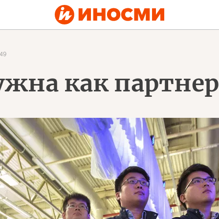
49
ужна как партне