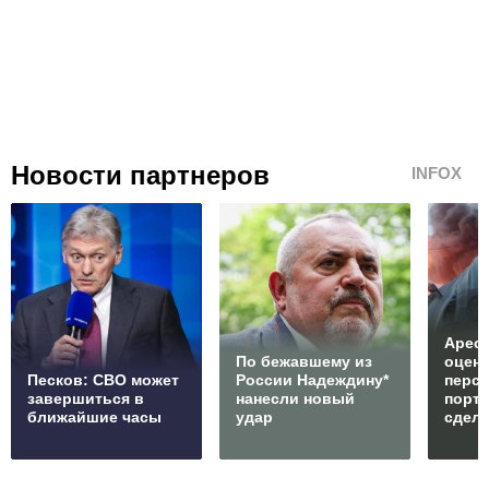
Новости партнеров
INFOX
Арест
По бежавшему из
оцен
Песков: СВО может
России Надеждину*
перс
завершиться в
нанесли новый
порто
ближайшие часы
удар
сдел