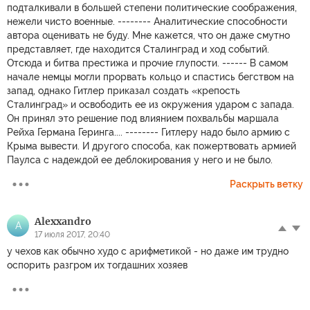
подталкивали в большей степени политические соображения,
нежели чисто военные. -------- Аналитические способности
автора оценивать не буду. Мне кажется, что он даже смутно
представляет, где находится Сталинград и ход событий.
Отсюда и битва престижа и прочие глупости. ------ В самом
начале немцы могли прорвать кольцо и спастись бегством на
запад, однако Гитлер приказал создать «крепость
Сталинград» и освободить ее из окружения ударом с запада.
Он принял это решение под влиянием похвальбы маршала
Рейха Германа Геринга.... -------- Гитлеру надо было армию с
Крыма вывести. И другого способа, как пожертвовать армией
Паулса с надеждой ее деблокирования у него и не было.
Раскрыть ветку
Alexxandro
A
17 июля 2017, 20:40
у чехов как обычно худо с арифметикой - но даже им трудно
оспорить разгром их тогдашних хозяев