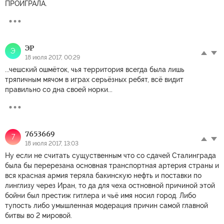
ПРОИГРАЛА.
ЭР
Э
18 июля 2017, 00:29
...чешский ошмёток, чья территория всегда была лишь
тряпичным мячом в играх серьёзных ребят, всё видит
правильно со дна своей норки...
7653669
7
18 июля 2017, 13:03
Ну если не считать сущуственным что со сдачей Сталинграда
была бы перерезана основная транспортная артерия страны и
вся красная армия теряла бакинскую нефть и поставки по
линглизу через Иран, то да для чеха остновной причиной этой
бойни был престиж гитлера и чьё имя носил город. Либо
тупость либо умышленная модерация причин самой главной
битвы во 2 мировой.