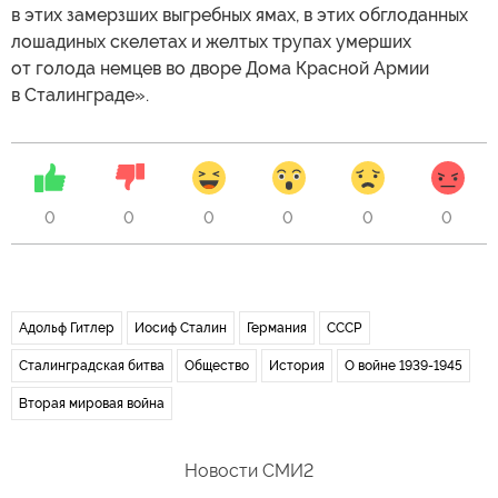
в этих замерзших выгребных ямах, в этих обглоданных
лошадиных скелетах и желтых трупах умерших
от голода немцев во дворе Дома Красной Армии
в Сталинграде».
0
0
0
0
0
0
Адольф Гитлер
Иосиф Сталин
Германия
СССР
Сталинградская битва
Общество
История
О войне 1939-1945
Вторая мировая война
Новости СМИ2