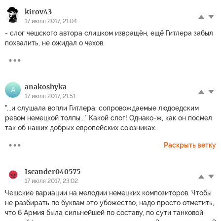
kirov43
17 июля 2017, 21:04
- слог чешского автора слишком извращён, ещё Гитлера забыл
похвалить, не ожидал о чехов.
anakoshyka
A
17 июля 2017, 21:51
"...и слушала вопли Гитлера, сопровождаемые людоедским
ревом немецкой толпы..." Какой слог! Однако-ж, как он посмел
так об наших добрых европейских союзниках.
Раскрыть ветку
Iscander040575
17 июля 2017, 23:02
Чешские вариации на мелодии немецких композиторов. Чтобы
не разбирать по буквам это убожество, надо просто отметить,
что 6 Армия была сильнейшей по составу, по сути танковой