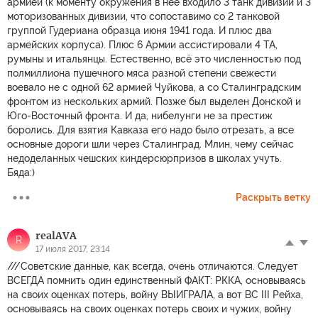
армией (к моменту окружения в нее входило 3 танк дивизии и 3
моторизованных дивизии, что сопоставимо со 2 танковой
группой Гудериана образца июня 1941 года. И плюс два
армейских корпуса). Плюс 6 Армии ассистировали 4 ТА,
румыны и итальянцы. Естественно, всё это численностью под
полмиллиона пушечного мяса разной степени свежести
воевало не с одной 62 армией Чуйкова, а со Сталинградским
фронтом из нескольких армий. Позже был выделен Донской и
Юго-Восточный фронта. И да, нибелунги не за престиж
боролись. Для взятия Кавказа его надо было отрезать, а все
основные дороги шли через Сталинград. Млин, чему сейчас
недоделанных чешских киндерсюрпризов в школах учуть.
Бяда:)
Раскрыть ветку
realAVA
R
17 июля 2017, 23:14
///Советские данные, как всегда, очень отличаются. Следует
ВСЕГДА помнить один единственный ФАКТ: РККА, основываясь
на своих оценках потерь, войну ВЫИГРАЛА, а вот ВС III Рейха,
основываясь на своих оценках потерь своих и чужих, войну