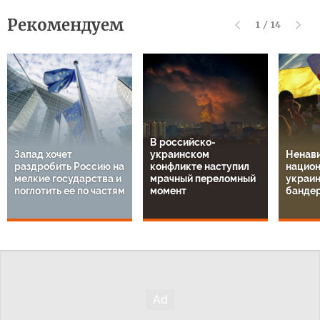
Рекомендуем
1
/
14
В российско-
Запад хочет
украинском
Ненави
раздробить Россию на
конфликте наступил
национ
мелкие государства и
мрачный переломный
украин
поглотить ее по частям
момент
банде