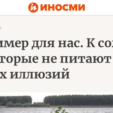
8
мер для нас. К 
торые не питают
их иллюзий