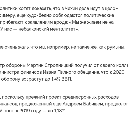
олитики хотят доказать, что в Чехии дела идут в целом
примеру, еще худо-бедно соблюдаются политические
прибегают к заявлениям вроде: «Мы же живем не на
У нас — небалканский менталитет».
е очень жаль, что мы, например, не такие же, как румыны.
стр обороны Мартин Стропницкий получил от своего колл
министра финансов Ивана Пилного обещание, что к 2020
 оборону возрастут до 1,4% ВВП.
х, поскольку прежний проект среднесрочных расходов
инансов, предложенный еще Андреем Бабишем, предпола
 рост: к 2019 году — до 1,18%.