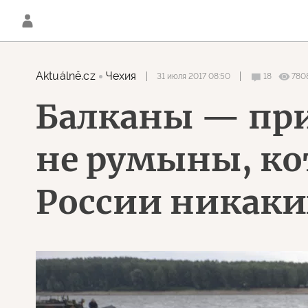
Aktuálně.cz
Чехия
31 июля 2017 08:50
18
780
Балканы — при
не румыны, ко
России никак