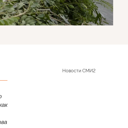
Новости СМИ2
ю
как
тва