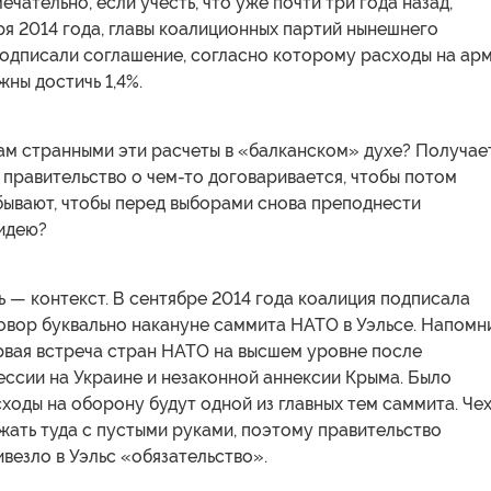
ечательно, если учесть, что уже почти три года назад,
ря 2014 года, главы коалиционных партий нынешнего
подписали соглашение, согласно которому расходы на ар
жны достичь 1,4%.
ам странными эти расчеты в «балканском» духе? Получае
 правительство о чем-то договаривается, чтобы потом
бывают, чтобы перед выборами снова преподнести
идею?
ь — контекст. В сентябре 2014 года коалиция подписала
овор буквально накануне саммита НАТО в Уэльсе. Напомн
рвая встреча стран НАТО на высшем уровне после
ессии на Украине и незаконной аннексии Крыма. Было
сходы на оборону будут одной из главных тем саммита. Че
жать туда с пустыми руками, поэтому правительство
везло в Уэльс «обязательство».