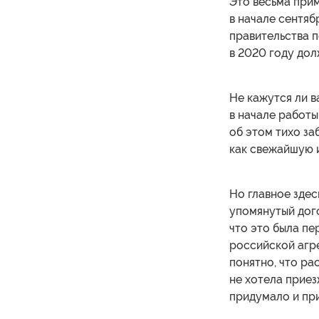
Это весьма прим
в начале сентяб
правительства 
в 2020 году дол
Не кажутся ли в
в начале работы
об этом тихо за
как свежайшую 
Но главное здес
упомянутый дог
что это была пе
российской агр
понятно, что ра
не хотела приез
придумало и при