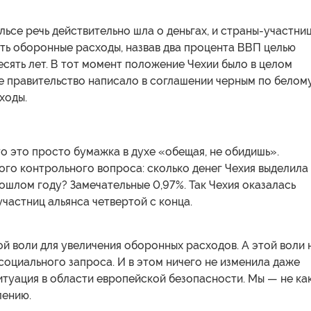
льсе речь действительно шла о деньгах, и страны-участни
ть оборонные расходы, назвав два процента ВВП целью
сять лет. В тот момент положение Чехии было в целом
е правительство написало в соглашении черным по белому
ходы.
то это просто бумажка в духе «обещая, не обидишь».
го контрольного вопроса: сколько денег Чехия выделила
ошлом году? Замечательные 0,97%. Так Чехия оказалась
участниц альянса четвертой с конца.
й воли для увеличения оборонных расходов. А этой воли 
 социального запроса. И в этом ничего не изменила даже
туация в области европейской безопасности. Мы — не ка
лению.