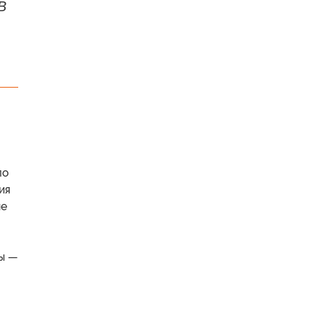
В
ло
ия
ые
мы —